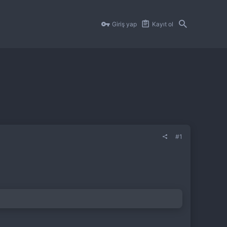
Giriş yap
Kayıt ol
#1