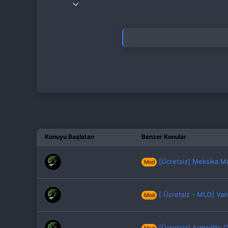
1 Eyl 2021
115
48
63
33
Konuyu Başlatan
Benzer Konular
[Ücretsiz] Meksika M
Mod
[ Ücretsiz - MLO] Va
Mod
[Ücretsiz] Armadillo 