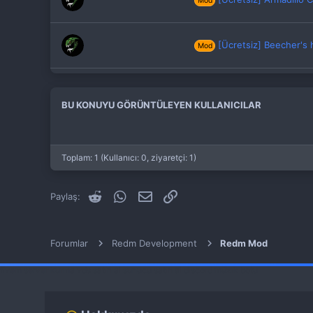
Mod
[Ücretsiz] Beecher's 
Mod
[Ücretsiz] Grody Rp -
Mod
BU KONUYU GÖRÜNTÜLEYEN KULLANICILAR
Toplam: 1 (Kullanıcı: 0, ziyaretçi: 1)
Reddit
WhatsApp
E-posta
Link
Paylaş:
Forumlar
Redm Development
Redm Mod
fivem server kurma
vds satın al
sunucu satın al
discord müzik botu