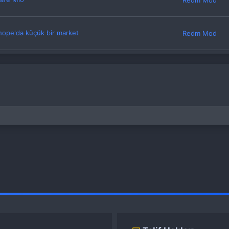
Redm Mod
hope'da küçük bir market
Redm Mod
 Valetina Kamp
Redm Mod