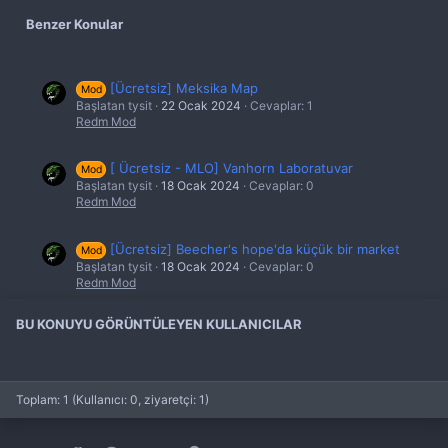
Benzer Konular
[Ücretsiz] Meksika Map
Mod
Başlatan tysit
22 Ocak 2024
Cevaplar: 1
Redm Mod
[ Ücretsiz - MLO] Vanhorn Laboratuvar
Mod
Başlatan tysit
18 Ocak 2024
Cevaplar: 0
Redm Mod
[Ücretsiz] Beecher's hope'da küçük bir market
Mod
Başlatan tysit
18 Ocak 2024
Cevaplar: 0
Redm Mod
BU KONUYU GÖRÜNTÜLEYEN KULLANICILAR
[Ücretsiz] Blackwater iskele düzenlenmiş hali
Mod
ymap
Başlatan tysit
14 Ocak 2024
Cevaplar: 0
Redm Mod
Toplam: 1 (Kullanıcı: 0, ziyaretçi: 1)
[Ücretsiz] Grody Rp - Valetina Kamp
Mod
Başlatan tysit
14 Ocak 2024
Cevaplar: 0