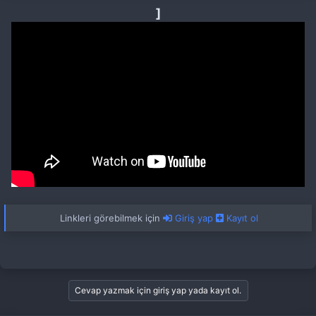
]
Linkleri görebilmek için
Giriş yap
Kayıt ol
Cevap yazmak için giriş yap yada kayıt ol.