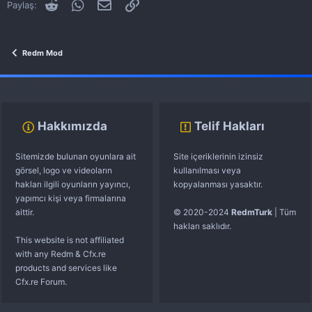
Reddit
WhatsApp
E-posta
Link
Paylaş:
Redm Mod
Redm Mod
fivem server kurma
vds satın al
sunucu satın al
discord müzik botu
Hakkımızda
Telif Hakları
Sitemizde bulunan oyunlara ait
Site içeriklerinin izinsiz
görsel, logo ve videoların
kullanılması veya
hakları ilgili oyunların yayıncı,
kopyalanması yasaktır.
yapımcı kişi veya firmalarına
aittir.
© 2020-2024
RedmTurk
| Tüm
hakları saklıdır.
This website is not affiliated
with any Redm & Cfx.re
products and services like
Cfx.re Forum.