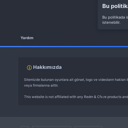
Bu politik
Bu politikada 
istenebilir.
Yardım
fivem server kurma
vds satın al
sunucu satın al
discord müzik botu
Hakkımızda
Sitemizde bulunan oyunlara ait görsel, logo ve videoların hakları il
veya firmalarına aittir.
This website is not affiliated with any Redm & Cfx.re products and