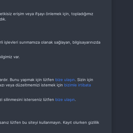
tkisiz erişim veya ifşayı önlemek için, topladığımız
dık.
rli işlevleri sunmamıza olanak sağlayan, bilgisayarınızda
ilgimiz var.
vardır. Bunu yapmak için lütfen
bize ulaşın
. Sizin için
mızı veya düzeltmemizi istemek için
bizimle irtibata
izi silinmesini isterseniz lütfen
bize ulaşın
.
rsanız lütfen bu siteyi kullanmayın. Kayıt olurken gizlilik