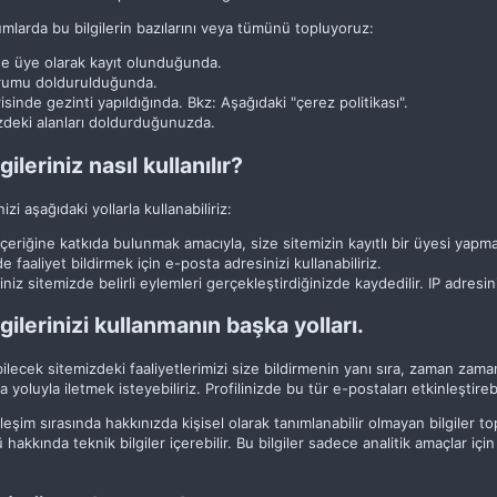
mlarda bu bilgilerin bazılarını veya tümünü topluyoruz:
de üye olarak kayıt olunduğunda.
forumu doldurulduğunda.
risinde gezinti yapıldığında. Bkz: Aşağıdaki "çerez politikası".
izdeki alanları doldurduğunuzda.
gileriniz nasıl kullanılır?
inizi aşağıdaki yollarla kullanabiliriz:
içeriğine katkıda bulunmak amacıyla, size sitemizin kayıtlı bir üyesi yapma
e faaliyet bildirmek için e-posta adresinizi kullanabiliriz.
iniz sitemizde belirli eylemleri gerçekleştirdiğinizde kaydedilir. IP adres
lgilerinizi kullanmanın başka yolları.
rebilecek sitemizdeki faaliyetlerimizi size bildirmenin yanı sıra, zaman za
ta yoluyla iletmek isteyebiliriz. Profilinizde bu tür e-postaları etkinleştirebi
ileşim sırasında hakkınızda kişisel olarak tanımlanabilir olmayan bilgiler to
 hakkında teknik bilgiler içerebilir. Bu bilgiler sadece analitik amaçlar içi