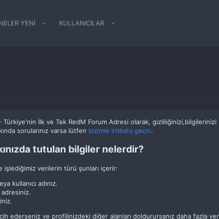
NELER YENI
KULLANICILAR
Türkiye'nin İlk ve Tek RedM Forum Adresi olarak, gizliliğinizi,bilgileriniz
kkında sorularınız varsa lütfen
bizimle irtibata geçin
.
ınızda tutulan bilgiler nelerdir?
 işlediğimiz verilerin türü şunları içerir:
eya kullanıcı adınız.
 adresiniz.
iniz.
ih ederseniz ve profilinizdeki diğer alanları doldurursanız daha fazla veri