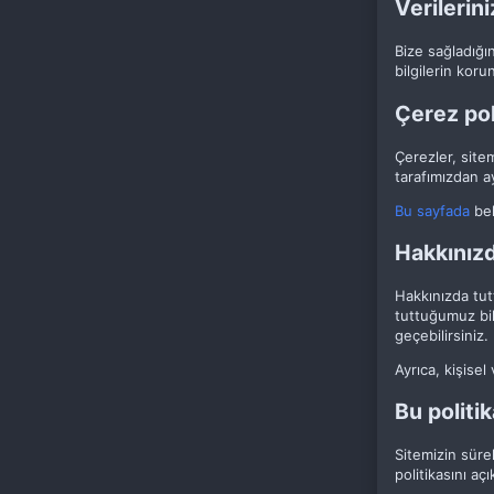
Verilerin
Bize sağladığı
bilgilerin kor
Çerez pol
Çerezler, sitem
tarafımızdan a
Bu sayfada
bel
Hakkınız
Hakkınızda tut
tuttuğumuz bil
geçebilirsiniz.
Ayrıca, kişisel
Bu politi
Sitemizin sürek
politikasını aç