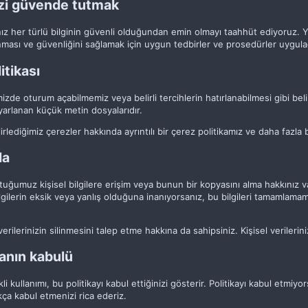
izi güvende tutmak
nız her türlü bilginin güvenli olduğundan emin olmayı taahhüt ediyoruz. Ye
unması ve güvenliğini sağlamak için uygun tedbirler ve prosedürler uygula
itikası
izde oturum açabilmemiz veya belirli tercihlerin hatırlanabilmesi gibi beli
yarlanan küçük metin dosyalarıdır.
irlediğimiz çerezler hakkında ayrıntılı bir çerez politikamız ve daha fazla b
da
tuğumuz kişisel bilgilere erişim veya bunun bir kopyasını alma hakkınız 
gilerin eksik veya yanlış olduğuna inanıyorsanız, bu bilgileri tamamlama
 verilerinizin silinmesini talep etme hakkına da sahipsiniz. Kişisel verilerin
kanın kabulü
li kullanımı, bu politikayı kabul ettiğinizi gösterir. Politikayı kabul etmiyo
ıkça kabul etmenizi rica ederiz.