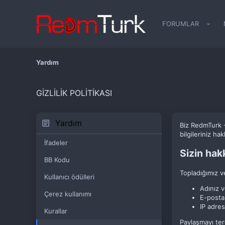
FORUMLAR
Yardım
GIZLILIK POLITIKASI
Yardım
Biz RedmTurk - 
bilgileriniz ha
İfadeler
Sizin hakk
BB Kodu
Topladığımız ve
Kullanıcı ödülleri
Adınız v
Çerez kullanımı
E-posta
IP adres
Kurallar
Paylaşmayı terc