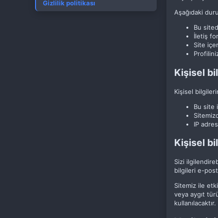
Gizlilik politikası
Aşağıdaki duru
Bu site
İletiş 
Site içe
Profilin
Kişisel bil
Kişisel bilgiler
Bu site 
Sitemizd
IP adres
Kişisel bi
Sizi ilgilendi
bilgileri e-pos
Sitemiz ile etk
veya aygıt türü
kullanılacaktır.