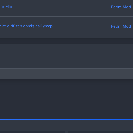
afe Mlo
Redm Mod
iskele düzenlenmiş hali ymap
Redm Mod
Valetina Kamp
Redm Mod