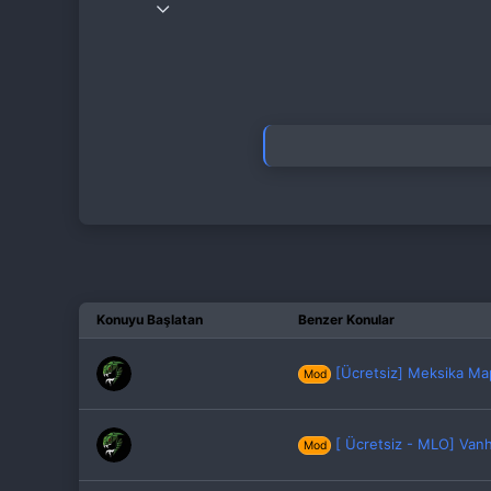
1 Eyl 2021
115
48
63
33
Konuyu Başlatan
Benzer Konular
[Ücretsiz] Meksika Ma
Mod
[ Ücretsiz - MLO] Van
Mod