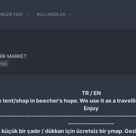
NELER YENI
KULLANICILAR
BIR MARKET
ymap
TR / EN
le tent/shop in beecher's hope. We use it as a travell
Enjoy
--------------------------------------------------------
-------------------
çük bir çadır / dükkan için ücretsiz bir ymap. Gezic