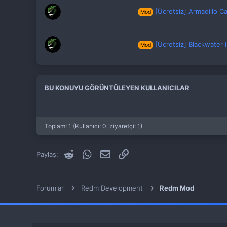
[Ücretsiz] Armadillo C
Mod
[Ücretsiz] Blackwater 
Mod
[Ücretsiz] Grody Rp - 
Mod
BU KONUYU GÖRÜNTÜLEYEN KULLANICILAR
Toplam: 1 (Kullanıcı: 0, ziyaretçi: 1)
Reddit
WhatsApp
E-posta
Link
Paylaş:
Forumlar
Redm Development
Redm Mod
fivem server kurma
vds satın al
sunucu satın al
discord müzik botu