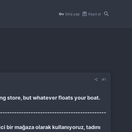
Giriş yap
Kayıt ol
#1
ing store, but whatever floats your boat.
---------------------------------------------
i bir mağaza olarak kullanıyoruz, tadını