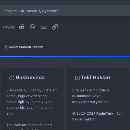
Coming Soon...
Başlatan Serious
3 Ara 2024
Cevaplar: 2
Redm Sunucu Tanıtım
Toplam: 1 (Kullanıcı: 0, ziyaretçi: 1)
Line (RedM) Roleplay
Sunucu Tanıtımı
V
Reddit
WhatsApp
E-posta
Link
Paylaş:
Başlatan Virtuosite
1 Eki 2024
Cevaplar: 2
Redm Sunucu Tanıtım
Redm Sunucu Tanıtım
fivem server kurma
vds satın al
sunucu satın al
discord müzik botu
Hakkımızda
Telif Hakları
Sitemizde bulunan oyunlara ait
Site içeriklerinin izinsiz
görsel, logo ve videoların
kullanılması veya
hakları ilgili oyunların yayıncı,
kopyalanması yasaktır.
yapımcı kişi veya firmalarına
aittir.
© 2020-2024
RedmTurk
| Tüm
hakları saklıdır.
This website is not affiliated