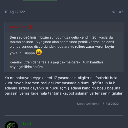
10 Ağu 2022
#5
AGA' Alıntı:
Sen şey değilmisin bizim sunucumuza gelip kendini 20li yaşlarda
tanıtan aslında 16 yaşında olan sonrasında yetkili kadrosuna dahil
olunca sunucu discordundaki odalara ve rollere zarar veren beyin
yoksunu sıpppa
Kendini lütfen daha fazla aşağı çekme gerekli tüm kanıtları
paylaşabilirim öptüm.
Ya ne anlatıyon eşşek seni 17 yaşındasın bilgilerini ifşaladık hala
kuduruyon istersen real gel kaç yaşımda oldumu görürsün la bi
adamın sırtına dayanıp sunucu açmış adamı kandırıp boşu boşuna
parasını yemiş bide hala tantana kaybol aslanım yerler senin gibileri
Son düzenleme:
15 Eyl 2022
tysit