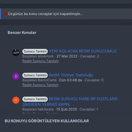
Üzgünüz bu konu cevaplar için kapatılmıştır...
Benzer Konular
YENİ AÇILACAK REDM SUNUCUMUZ
Sunucu Tanıtımı
Başlatan alisenturk
27 Mar 2022
Cevaplar: 2
Redm Sunucu Tanıtım
RedM Türkiye Topluluğu
Sunucu Tanıtımı
B
Başlatan BaronCarte
Dün 03:48 da
Cevaplar: 0
Redm Sunucu Tanıtım
REDM SUNUCU HARD RP DUSTLAND
Sunucu Tanıtımı
H
ŞİMDİDEN YERİNİZİ KAPIN
Başlatan hektorata
15 Şub 2025
Cevaplar: 1
Redm Sunucu Tanıtım
BU KONUYU GÖRÜNTÜLEYEN KULLANICILAR
Vamola - Non Whitelist - RedM
Sunucu Tanıtımı