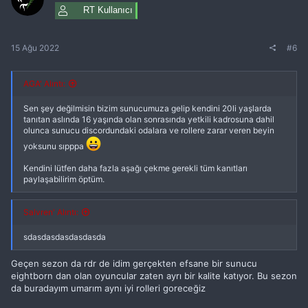
RT Kullanıcı
15 Ağu 2022
#6
AGA' Alıntı:
Sen şey değilmisin bizim sunucumuza gelip kendini 20li yaşlarda
tanıtan aslında 16 yaşında olan sonrasında yetkili kadrosuna dahil
olunca sunucu discordundaki odalara ve rollere zarar veren beyin
yoksunu sıpppa
Kendini lütfen daha fazla aşağı çekme gerekli tüm kanıtları
paylaşabilirim öptüm.
Salvren' Alıntı:
sdasdasdasdasdasda
Geçen sezon da rdr de idim gerçekten efsane bir sunucu
eightborn dan olan oyuncular zaten ayrı bir kalite katıyor. Bu sezon
da buradayım umarım aynı iyi rolleri goreceğiz