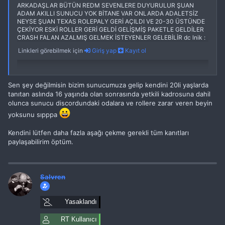
ARKADAŞLAR BÜTÜN REDM SEVENLERE DUYURULUR ŞUAN
ADAM AKILLI SUNUCU YOK BİTANE VAR ONLARDA ADALETSİZ
NEYSE ŞUAN TEXAS ROLEPALY GERİ AÇILDI VE 20-30 ÜSTÜNDE
ÇEKİYOR ESKİ ROLLER GERİ GELDİ GELİŞMİŞ PAKETLE GELDİLER
CRASH FALAN AZALMIŞ GELMEK İSTEYENLER GELEBİLİR dc lnik :
Linkleri görebilmek için
Giriş yap
Kayıt ol
Sen şey değilmisin bizim sunucumuza gelip kendini 20li yaşlarda
tanıtan aslında 16 yaşında olan sonrasında yetkili kadrosuna dahil
olunca sunucu discordundaki odalara ve rollere zarar veren beyin
yoksunu sıpppa
Kendini lütfen daha fazla aşağı çekme gerekli tüm kanıtları
paylaşabilirim öptüm.
Salvren
Yasaklandı
RT Kullanıcı