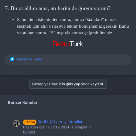
7. Bir at aldım ama, atı harita da göremiyorum?
Satın alma işleminden sonra, atınızı "standart" olarak
seçmek için ahır ustasıyla tekrar konuşmanız gerekir. Bunu
yaptıktan sonra, "H" tuşuyla atınızı çağırabilirsiniz.
T
Peaset
ve
Sado
e
p
k
i
l
Cevap yazmak için giriş yap yada kayıt ol.
e
r
:
Benzer Konular
RedM | Oyun İçi Kurallar
Rehber
Başlatan xyz
7 Ocak 2021
Cevaplar: 2
Rehber