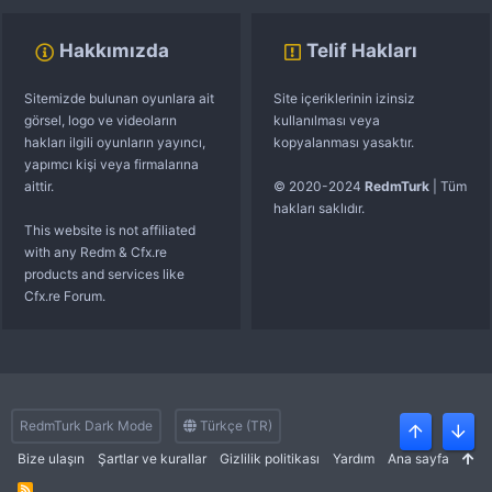
Hakkımızda
Telif Hakları
Sitemizde bulunan oyunlara ait
Site içeriklerinin izinsiz
görsel, logo ve videoların
kullanılması veya
hakları ilgili oyunların yayıncı,
kopyalanması yasaktır.
yapımcı kişi veya firmalarına
aittir.
© 2020-2024
RedmTurk
| Tüm
hakları saklıdır.
This website is not affiliated
with any Redm & Cfx.re
products and services like
Cfx.re Forum.
RedmTurk Dark Mode
Türkçe (TR)
Üst
Alt
Bize ulaşın
Şartlar ve kurallar
Gizlilik politikası
Yardım
Ana sayfa
R