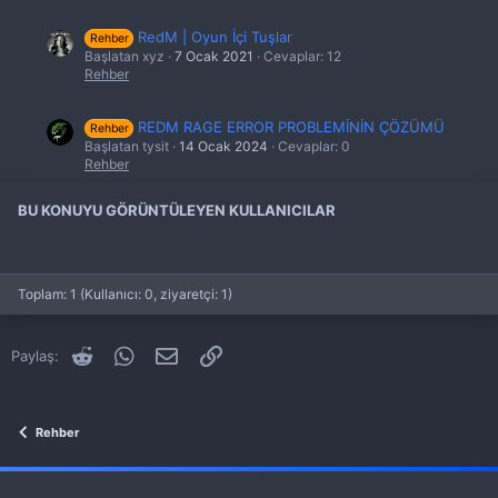
RedM | Oyun İçi Tuşlar
Rehber
Başlatan xyz
7 Ocak 2021
Cevaplar: 12
Rehber
REDM RAGE ERROR PROBLEMİNİN ÇÖZÜMÜ
Rehber
Başlatan tysit
14 Ocak 2024
Cevaplar: 0
Rehber
BU KONUYU GÖRÜNTÜLEYEN KULLANICILAR
Redm Update.rpf Takılı Kalma Sorunu
Rehber
Başlatan Peaset
2 Şub 2021
Cevaplar: 0
Rehber
Toplam: 1 (Kullanıcı: 0, ziyaretçi: 1)
RedM | S.S.S
Rehber
Başlatan xyz
7 Ocak 2021
Cevaplar: 2
Rehber
Reddit
WhatsApp
E-posta
Link
Paylaş:
Rehber
fivem server kurma
vds satın al
sunucu satın al
discord müzik botu