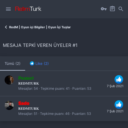
RedM | Oyun içi Bilgiler | Oyun İçi Tuşlar
MESAJA TEPKI VEREN ÜYELER #1
Tümü
(2)
Like
(2)
Peaset
𝐑𝐄𝐃𝐌𝐓𝐔𝐑𝐊
7 Şub 2021
Mesajlar
54
Tepkime puanı
41
Puanları
53
Sado
𝐑𝐄𝐃𝐌𝐓𝐔𝐑𝐊
7 Şub 2021
Mesajlar
51
Tepkime puanı
46
Puanları
53