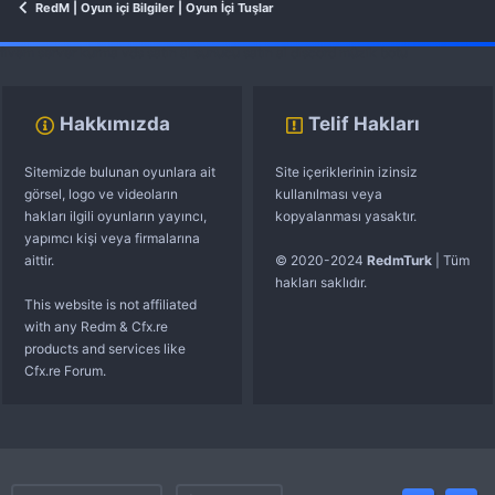
RedM | Oyun içi Bilgiler | Oyun İçi Tuşlar
fivem server kurma
vds satın al
sunucu satın al
discord müzik botu
Hakkımızda
Telif Hakları
Sitemizde bulunan oyunlara ait
Site içeriklerinin izinsiz
görsel, logo ve videoların
kullanılması veya
hakları ilgili oyunların yayıncı,
kopyalanması yasaktır.
yapımcı kişi veya firmalarına
aittir.
© 2020-2024
RedmTurk
| Tüm
hakları saklıdır.
This website is not affiliated
with any Redm & Cfx.re
products and services like
Cfx.re Forum.