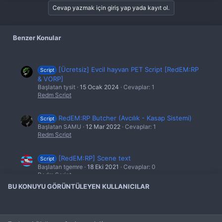
l
Cevap yazmak için giriş yap yada kayıt ol.
e
r
:
Benzer Konular
[Ücretsiz] Evcil hayvan PET Script [RedEM:RP
Script
& VORP]
Başlatan tysit
15 Ocak 2024
Cevaplar: 1
Redm Script
RedEM:RP Butcher (Avcılık - Kasap Sistemi)
Script
Başlatan SAMU
12 Mar 2022
Cevaplar: 1
Redm Script
[RedEM:RP] Scene text
Script
Başlatan tgemre
18 Eki 2021
Cevaplar: 0
Redm Script
BU KONUYU GÖRÜNTÜLEYEN KULLANICILAR
RedEM : Diyalog Sistemi
Script
Başlatan tgemre
10 Şub 2021
Cevaplar: 0
Redm Script