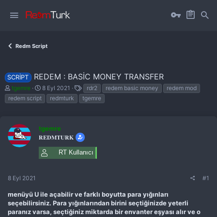
Redm Script
REDEM : BASIC MONEY TRANSFER
SCRIPT
K
B
E
tgemre
8 Eyl 2021
rdr2
redem basic money
redem mod
o
a
t
redem script
redmturk
tgemre
n
ş
i
b
l
k
u
a
e
y
n
t
tgemre
u
g
l
𝐑𝐄𝐃𝐌𝐓𝐔𝐑𝐊
b
ı
e
a
ç
r
RT Kullanıcı
ş
t
l
a
a
r
8 Eyl 2021
#1
t
i
a
h
menüyü U ile açabilir ve farklı boyutta para yığınları
n
i
seçebilirsiniz. Para yığınlarından birini seçtiğinizde yeterli
paranız varsa, seçtiğiniz miktarda bir envanter eşyası alır ve o