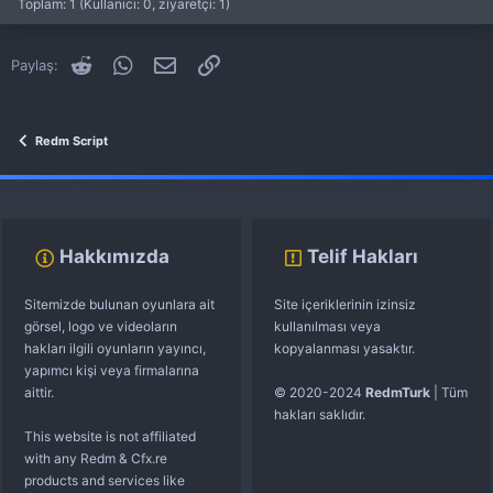
Toplam: 1 (Kullanıcı: 0, ziyaretçi: 1)
RedEM : Market
Script
Başlatan tgemre
8 Şub 2021
Cevaplar: 0
Reddit
WhatsApp
E-posta
Link
Paylaş:
Redm Script
Redm Script
fivem server kurma
vds satın al
sunucu satın al
discord müzik botu
Hakkımızda
Telif Hakları
Sitemizde bulunan oyunlara ait
Site içeriklerinin izinsiz
görsel, logo ve videoların
kullanılması veya
hakları ilgili oyunların yayıncı,
kopyalanması yasaktır.
yapımcı kişi veya firmalarına
aittir.
© 2020-2024
RedmTurk
| Tüm
hakları saklıdır.
This website is not affiliated
with any Redm & Cfx.re
products and services like