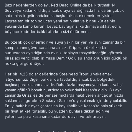
Bazı nedenlerden dolayı, Red Dead Online'da balık tutmak 14.
Seviyeye kadar kilitlidir, ancak oraya vardığınızda hızlıca bir çubuk
satın alarak gelir sadakınıza başka bir ok eklemek en iyisidir.
Lagras'tan bir ton solucan yemi satın alın ve bir su kütlesinin
yakınında kamp kurun, beyaz bayrağınızı kaldırmaya dikkat edin,
böylece kederler balık tutarken sizi öldüremez.
Bu özellik çok önemlidir ve suya yakın bir yeri ve aynı zamanda bir
kamp alanını güvence altına almak, Cripps'in özellikle bir
sunucudan ayrıldığınızda evinizi toplayıp taşıyabileceğini görmek
biraz acı verici olabilir. Yassı Demir Gölü şu anda onun için güçlü bir
nokta gibi görünüyor.
Her biri 4,25 dolar değerinde Steelhead Trout'u yakalamak
istiyorsunuz. Diğer balıklar da faydalıdır, ancak bu, bölgedeki
başlıca para kazanma avıdır. Daha fazla taşıyamayana kadar vahşi
yaşam gölünü boşaltın, ardından yakındaki Kasap'a gidin. Bu aynı
zamanda Grizzlies'de benzer miktarda nakit veren ancak atınızda
saklanması gereken Sockeye Salmon'u yakalamak için de yapılabilir.
En iyi balık bir eyer çantasına koyulabilir ve Kasap'ta hala yüksek
bir fiyat etiketi tutabilir, bu yüzden bunlara dikkat edin ve
yeterince para kazanana kadar durulayın ve tekrarlayın.