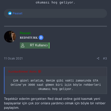
okuması hoş geliyor.
T
Peaset
e
p
k
i
l
Peaset
e
𝐑𝐄𝐃𝐌𝐓𝐔𝐑𝐊
r
:
RT Kullanıcı
11 Ocak 2021
#3
KumbarEmree' Alıntı:
Çok güzel anlatım, Benim gibi vakti zamanında GTA
Online'ye 3000 saat gömen biri için böyle rehberleri
okuması hoş geliyor.
Teşekkür ederim gerçekten Red dead online gold kasmak yeni
başlayanlar için çok zor onlara yardımcı olmak için böyle bir rehber
paylaştım.