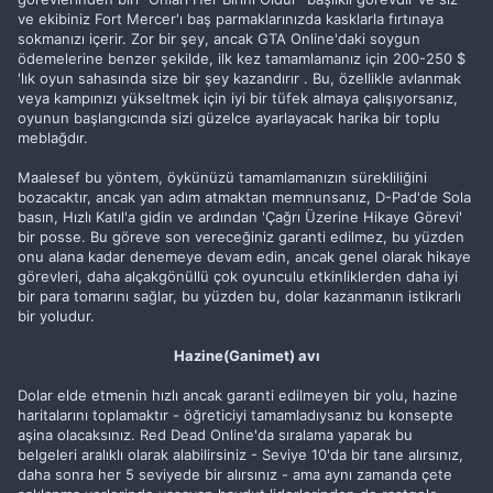
ve ekibiniz Fort Mercer'ı baş parmaklarınızda kasklarla fırtınaya
sokmanızı içerir. Zor bir şey, ancak GTA Online'daki soygun
ödemelerine benzer şekilde, ilk kez tamamlamanız için 200-250 $
'lık oyun sahasında size bir şey kazandırır . Bu, özellikle avlanmak
veya kampınızı yükseltmek için iyi bir tüfek almaya çalışıyorsanız,
oyunun başlangıcında sizi güzelce ayarlayacak harika bir toplu
meblağdır.
Maalesef bu yöntem, öykünüzü tamamlamanızın sürekliliğini
bozacaktır, ancak yan adım atmaktan memnunsanız, D-Pad'de Sola
basın, Hızlı Katıl'a gidin ve ardından 'Çağrı Üzerine Hikaye Görevi'
bir posse. Bu göreve son vereceğiniz garanti edilmez, bu yüzden
onu alana kadar denemeye devam edin, ancak genel olarak hikaye
görevleri, daha alçakgönüllü çok oyunculu etkinliklerden daha iyi
bir para tomarını sağlar, bu yüzden bu, dolar kazanmanın istikrarlı
bir yoludur.
Hazine(Ganimet) avı
Dolar elde etmenin hızlı ancak garanti edilmeyen bir yolu, hazine
haritalarını toplamaktır - öğreticiyi tamamladıysanız bu konsepte
aşina olacaksınız. Red Dead Online'da sıralama yaparak bu
belgeleri aralıklı olarak alabilirsiniz - Seviye 10'da bir tane alırsınız,
daha sonra her 5 seviyede bir alırsınız - ama aynı zamanda çete