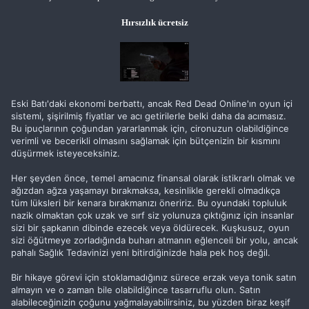
Hırsızlık ücretsiz
Eski Batı'daki ekonomi berbattı, ancak Red Dead Online'ın oyun içi
sistemi, şişirilmiş fiyatlar ve acı getirilerle belki daha da acımasız.
Bu ipuçlarının çoğundan yararlanmak için, cironuzun olabildiğince
verimli ve becerikli olmasını sağlamak için bütçenizin bir kısmını
düşürmek isteyeceksiniz.
Her şeyden önce, temel amacınız finansal olarak istikrarlı olmak ve
ağızdan ağza yaşamayı bırakmaksa, kesinlikle gerekli olmadıkça
tüm lüksleri bir kenara bırakmanızı öneririz. Bu oyundaki topluluk
nazik olmaktan çok uzak ve sırf siz yolunuza çıktığınız için insanlar
sizi bir şapkanın dibinde ezecek veya öldürecek. Kuşkusuz, oyun
sizi öğütmeye zorladığında buharı atmanın eğlenceli bir yolu, ancak
pahalı Sağlık Tedavinizi yeni bitirdiğinizde hala pek hoş değil.
Bir hikaye görevi için stoklamadığınız sürece erzak veya tonik satın
almayın ve o zaman bile olabildiğince tasarruflu olun. Satın
alabileceğinizin çoğunu yağmalayabilirsiniz, bu yüzden biraz keşif