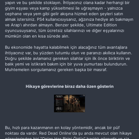
yapın ve bu şekilde stoklayın. İhtiyacınız olana kadar herhangi bir
giyim eşyası veya kamp yükseltmesi ile uğraşmayın - yalnızca
cephane veya yem gibi gelir akışına hizmet eden şeyleri satın
almak istersiniz. PS4 kullanıcısıysanız, ağzınıza hediye atı bakmayın
ve Arap'ı ahırdan almayın. Benzer şekilde, Ultimate Edition
oyuncusuysanız, tüm ücretsiz silahlarınızı ve diğer eşyalarınızı
mümkün olan en kısa sürede alın.
Bu ekonomide hayatta kalabilmek için alacağınız tüm avantajlara
ihtiyacınız var, bu yüzden tutumlu olun ve paranızı akıllıca kullanın.
Doğru şekilde avlamanız gereken silahlar için ilk önce biriktirin ve
balık yemi ve istikrarlı bakım için bir yuva yumurtası bulundurun.
Muhtemelen sorgulamanız gereken başka bir masraf.
Hikaye görevlerine biraz daha özen gösterin
Bu, hızlı para kazanmanın en kolay yöntemidir, ancak bir püf
noktası da vardır. Red Dead Online'da şu anda mevcut olan hikaye
görevlerinden biri "Onları Her Birini Öldür" başlıklı görevdir ve siz