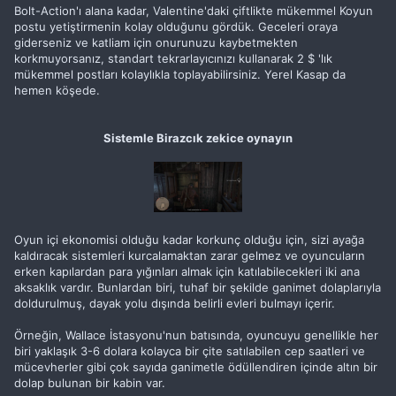
Bolt-Action'ı alana kadar, Valentine'daki çiftlikte mükemmel Koyun
postu yetiştirmenin kolay olduğunu gördük. Geceleri oraya
giderseniz ve katliam için onurunuzu kaybetmekten
korkmuyorsanız, standart tekrarlayıcınızı kullanarak 2 $ 'lık
mükemmel postları kolaylıkla toplayabilirsiniz. Yerel Kasap da
hemen köşede.
Sistemle Birazcık zekice oynayın
Oyun içi ekonomisi olduğu kadar korkunç olduğu için, sizi ayağa
kaldıracak sistemleri kurcalamaktan zarar gelmez ve oyuncuların
erken kapılardan para yığınları almak için katılabilecekleri iki ana
aksaklık vardır. Bunlardan biri, tuhaf bir şekilde ganimet dolaplarıyla
doldurulmuş, dayak yolu dışında belirli evleri bulmayı içerir.
Örneğin, Wallace İstasyonu'nun batısında, oyuncuyu genellikle her
biri yaklaşık 3-6 dolara kolayca bir çite satılabilen cep saatleri ve
mücevherler gibi çok sayıda ganimetle ödüllendiren içinde altın bir
dolap bulunan bir kabin var.