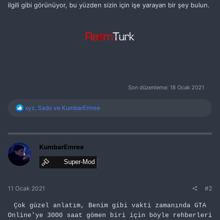
ilgili gibi görünüyor, bu yüzden sizin için işe yarayan bir şey bulun.
Son düzenleme:
18 Ocak 2021
T
xyz
,
Sado
ve
KumbarEmree
e
p
k
i
l
KumbarEmree
e
Super-Mod
r
:
11 Ocak 2021
#2
Çok güzel anlatım, Benim gibi vakti zamanında GTA
Online'ye 3000 saat gömen biri için böyle rehberleri