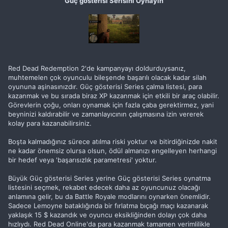
Güç gösterisi Serisini Oynayın
Red Dead Redemption 2'de kampanyayı doldurduysanız,
muhtemelen çok oyunculu bileşende başarılı olacak kadar silah
oyununa aşinasınızdır. Güç gösterisi Series çalma listesi, para
kazanmak ve bu sırada biraz XP kazanmak için etkili bir araç olabilir.
Görevlerin çoğu, onları oynamak için fazla çaba gerektirmez, yani
beyninizi kaldırabilir ve zamanlayıcının çalışmasına izin vererek
kolay para kazanabilirsiniz.
Boşta kalmadığınız sürece atılma riski yoktur ve bitirdiğinizde nakit
ne kadar önemsiz olursa olsun, ödül almanızı engelleyen herhangi
bir hedef veya 'başarısızlık parametresi' yoktur.
Büyük Güç gösterisi Series yerine Güç gösterisi Series oynatma
listesini seçmek, rekabet edecek daha az oyuncunuz olacağı
anlamına gelir, bu da Battle Royale modlarını oynarken önemlidir.
Sadece Lemoyne bataklığında bir fırlatma bıçağı maçı kazanarak
yaklaşık 15 $ kazandık ve oyuncu eksikliğinden dolayı çok daha
hızlıydı. Red Dead Online'da para kazanmak tamamen verimlilikle