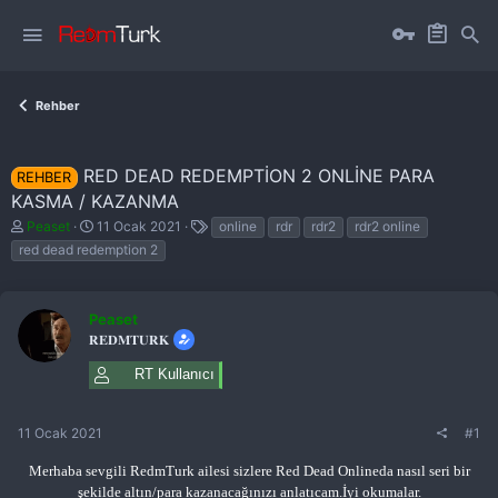
Rehber
RED DEAD REDEMPTION 2 ONLINE PARA
REHBER
KASMA / KAZANMA
K
B
E
Peaset
11 Ocak 2021
online
rdr
rdr2
rdr2 online
o
a
t
red dead redemption 2
n
ş
i
b
l
k
u
a
e
y
n
t
Peaset
u
g
l
𝐑𝐄𝐃𝐌𝐓𝐔𝐑𝐊
b
ı
e
a
ç
r
RT Kullanıcı
ş
t
l
a
a
r
11 Ocak 2021
#1
t
i
a
h
Merhaba sevgili RedmTurk ailesi sizlere Red Dead Onlineda nasıl seri bir
n
i
şekilde altın/para kazanacağınızı anlatıcam.İyi okumalar.