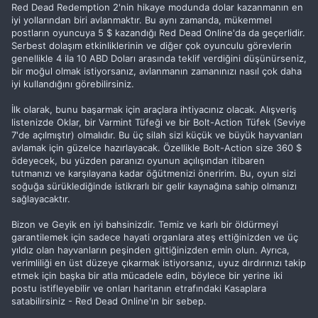
Red Dead Redemption 2'nin hikaye modunda dolar kazanmanın en
iyi yollarından biri avlanmaktır. Bu aynı zamanda, mükemmel
postların oyuncuya 5 $ kazandığı Red Dead Online'da da geçerlidir.
Serbest dolaşım etkinliklerinin ve diğer çok oyunculu görevlerin
genellikle 4 ila 10 ABD Doları arasında teklif verdiğini düşünürseniz,
bir moğul olmak istiyorsanız, avlanmanın zamanınızı nasıl çok daha
iyi kullandığını görebilirsiniz.
İlk olarak, bunu başarmak için araçlara ihtiyacınız olacak. Alışveriş
listenizde Oklar, bir Varmint Tüfeği ve bir Bolt-Action Tüfek (Seviye
7'de açılmıştır) olmalıdır. Bu üç silah sizi küçük ve büyük hayvanları
avlamak için güzelce hazırlayacak. Özellikle Bolt-Action size 360 $
ödeyecek, bu yüzden paranızı oyunun açılışından itibaren
tutmanızı ve karşılayana kadar öğütmenizi öneririm. Bu, oyun sizi
soğuğa sürüklediğinde istikrarlı bir gelir kaynağına sahip olmanızı
sağlayacaktır.
Bizon ve Geyik en iyi bahsinizdir. Temiz ve karlı bir öldürmeyi
garantilemek için sadece hayati organlara ateş ettiğinizden ve üç
yıldız olan hayvanların peşinden gittiğinizden emin olun. Ayrıca,
verimliliği en üst düzeye çıkarmak istiyorsanız, uyuz dırdırınızı takip
etmek için başka bir atla mücadele edin, böylece bir yerine iki
postu istifleyebilir ve onları haritanın etrafındaki Kasaplara
satabilirsiniz - Red Dead Online'ın bir sebep.