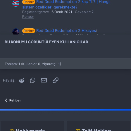
Red Dead Redemption 2 kaç TL? | Hangi
Rehber
sistem özellikleri gerekmekte?
Başlatan tgemre
6 Ocak 2021
Cevaplar: 2
Rehber
Red Dead Redemption 2 Hikayesi
Rehber
Başlatan KumbarEmree
6 Ocak 2021
Cevaplar: 3
Rehber
BU KONUYU GÖRÜNTÜLEYEN KULLANICILAR
Red Dead Online Suç Ve Ceza Sistemi
Rehber
Başlatan Peaset
5 Şub 2021
Cevaplar: 0
Rehber
Toplam: 1 (Kullanıcı: 0, ziyaretçi: 1)
Red Dead Online Karakterler
Rehber
Reddit
WhatsApp
E-posta
Link
Paylaş:
Başlatan Peaset
14 Ocak 2021
Cevaplar: 0
Rehber
Rehber
fivem server kurma
vds satın al
sunucu satın al
discord müzik botu