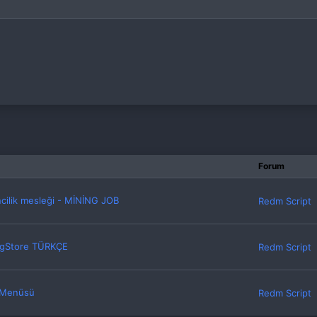
Forum
ilik mesleği - MİNİNG JOB
Redm Script
ngStore TÜRKÇE
Redm Script
 Menüsü
Redm Script