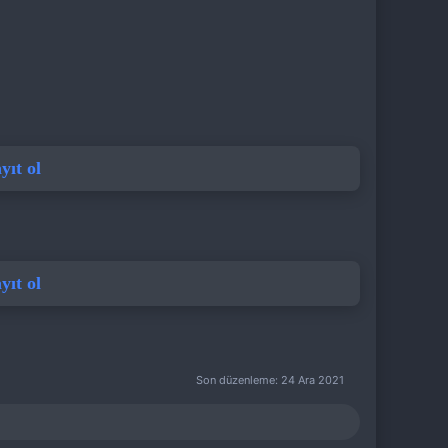
ıt ol
ıt ol
Son düzenleme:
24 Ara 2021