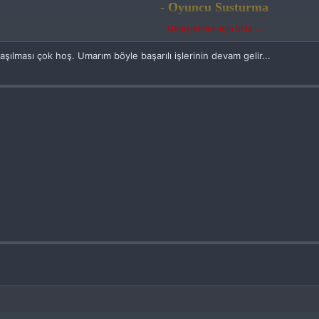
- Oyuncu Susturma
- Oyuncu Tokatlama
Genişletmek için tıkla ...
- Oyuncu Dondurma
aşılması çok hoş. Umarım böyle başarılı işlerinin devam gelir...
- Teleport Sistemi
- Çeşitli Sunucu Ayarlarını Değiştirm
EasyAdmin =
Linkleri görebilmek için
Giriş yap
Kay
VirusTotal =
Linkleri görebilmek için
Giriş yap
Kay