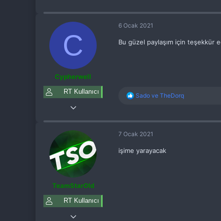
p
k
i
6 Ocak 2021
l
C
e
Bu güzel paylaşım için teşekkür e
r
:
Cypherwell
RT Kullanıcı
T
Sado
ve
TheDorq
e
6 Ocak 2021
p
k
2
i
7 Ocak 2021
l
2
e
3
işime yarayacak
r
:
24
TeamStarOld
RT Kullanıcı
7 Ocak 2021