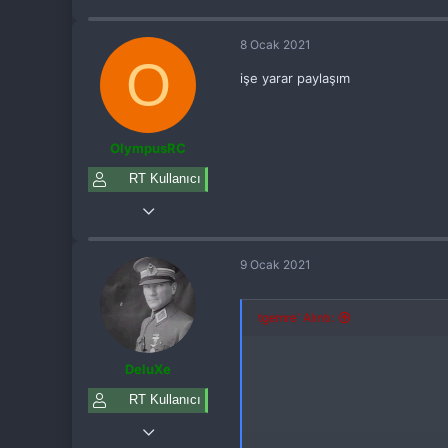
20
8 Ocak 2021
14
O
38
işe yarar paylaşım
23
OlympusRC
RT Kullanıcı
7 Ocak 2021
9
9 Ocak 2021
6
3
tgemre' Alıntı:
28
DeluXe
RT Kullanıcı
6 Ocak 2021