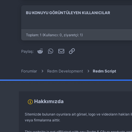
BU KONUYU GÖRÜNTÜLEYEN KULLANICILAR
Toplam: 1 (Kullanıcı: 0, ziyaretçi: 1)
Reddit
WhatsApp
E-posta
Link
Paylaş:
Forumlar
Redm Development
Redm Script
fivem server kurma
vds satın al
sunucu satın al
discord müzik botu
Hakkımızda
Sitemizde bulunan oyunlara ait görsel, logo ve videoların hakları il
veya firmalarına aittir.
This website is not affiliated with any Redm & Cfx.re products and