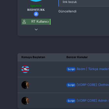
link bozuk
tgemre
𝐑𝐄𝐃𝐌𝐓𝐔𝐑𝐊
Güncellendi
RT Kullanıcı
6 Ocak 2021
73
21
43
Konuyu Başlatan
Benzer Konular
Redm | Türkçe madenc
Script
[VORP CORE] Clothi
Script
[VORP CORE] Admin
Script