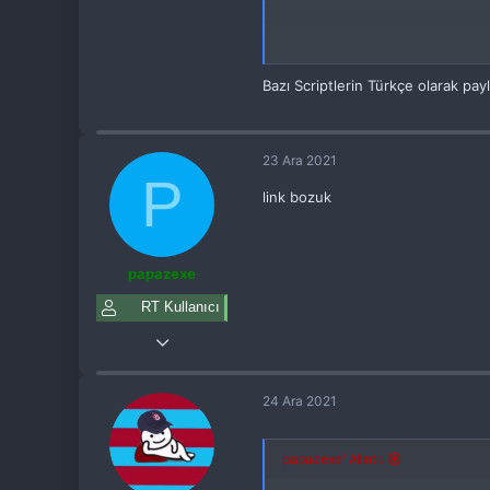
30
32
33
Bazı Scriptlerin Türkçe olarak payl
23 Ara 2021
P
link bozuk
papazexe
RT Kullanıcı
8 Ara 2021
3
24 Ara 2021
0
36
papazexe' Alıntı:
25