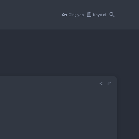
Giriş yap
Kayıt ol
#1