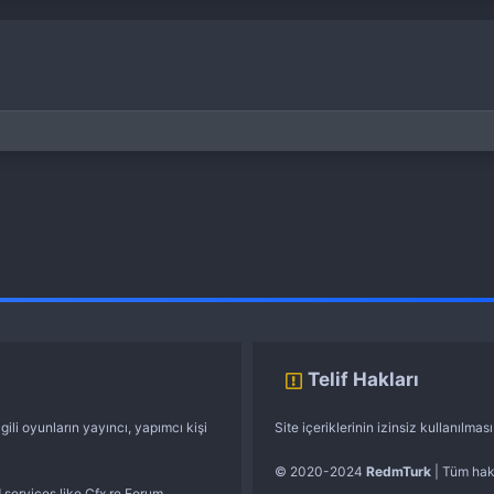
Telif Hakları
gili oyunların yayıncı, yapımcı kişi
Site içeriklerinin izinsiz kullanılma
© 2020-2024
RedmTurk
| Tüm hakl
 services like Cfx.re Forum.