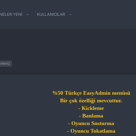
NELER YENI
KULLANICILAR
 menü
%50 Türkçe EasyAdmin menüsü
Bir çok özelliği mevcuttur.
- Kickleme
- Banlama
- Oyuncu Susturma
- Oyuncu Tokatlama