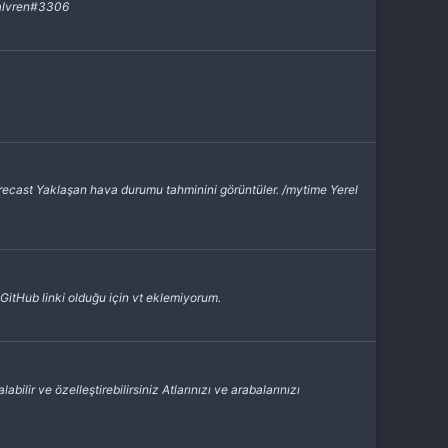
lvren#3306
recast Yaklaşan hava durumu tahminini görüntüler. /mytime Yerel
tHub linki olduğu için vt eklemiyorum.
abilir ve özelleştirebilirsiniz Atlarınızı ve arabalarınızı