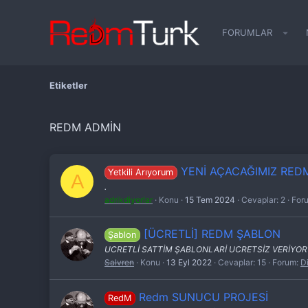
FORUMLAR
Etiketler
REDM ADMIN
YENİ AÇACAĞIMIZ REDM
Yetkili Arıyorum
A
.
adrikdiyorlar
Konu
15 Tem 2024
Cevaplar: 2
For
[ÜCRETLİ] REDM ŞABLON
Şablon
UCRETLİ SATTİM ŞABLONLARİ UCRETSİZ VERİYOR
Salvren
Konu
13 Eyl 2022
Cevaplar: 15
Forum:
D
Redm SUNUCU PROJESİ
RedM