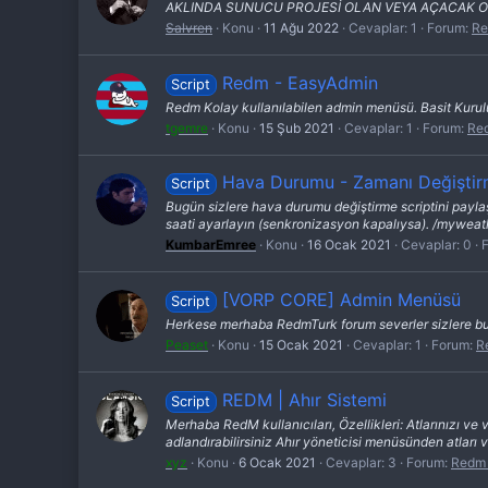
AKLINDA SUNUCU PROJESİ OLAN VEYA AÇACAK O
Salvren
Konu
11 Ağu 2022
Cevaplar: 1
Forum:
Re
Redm - EasyAdmin
Script
Redm Kolay kullanılabilen admin menüsü. Basit Kurulum
tgemre
Konu
15 Şub 2021
Cevaplar: 1
Forum:
Red
Hava Durumu - Zamanı Değiştirm
Script
Bugün sizlere hava durumu değiştirme scriptini payl
saati ayarlayın (senkronizasyon kapalıysa). /myweat
KumbarEmree
Konu
16 Ocak 2021
Cevaplar: 0
[VORP CORE] Admin Menüsü
Script
Herkese merhaba RedmTurk forum severler sizlere bu
Peaset
Konu
15 Ocak 2021
Cevaplar: 1
Forum:
R
REDM | Ahır Sistemi
Script
Merhaba RedM kullanıcıları, Özellikleri: Atlarınızı ve va
adlandırabilirsiniz Ahır yöneticisi menüsünden atları ve 
xyz
Konu
6 Ocak 2021
Cevaplar: 3
Forum:
Redm 