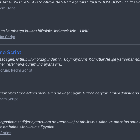
LAN VEYA PLANLAYAN VARSA BANA ULAŞSSIN DİSCORDUM GÜNCELDİR : Sa
dm Genel
 ile rahatça kullanabilirsiniz. İndirmek İçin - LINK
m Script
e Scripti
aşacağım. Github linki olduğundan VT koymuyorum. Komutlar Ne işe yarıyorlar /fo
her Yerel hava durumunu ayarlayın...
Forum:
Redm Script
gün Vorp Core admin menüsünü paylaşacağım.Türkçe değildir. Link:AdminMenu Gi
edm Script
gonlarınızı diğer oyunculara devredebilir / satabilirsiniz Atları ve arabaları satın al
arabaları silebilirsiniz Eşyaları...
Script