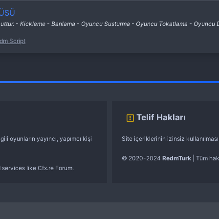
NÜSÜ
ttur. - Kickleme - Banlama - Oyuncu Susturma - Oyuncu Tokatlama - Oyuncu Don
dm Script
Telif Hakları
gili oyunların yayıncı, yapımcı kişi
Site içeriklerinin izinsiz kullanılma
© 2020-2024
RedmTurk
| Tüm hakl
 services like Cfx.re Forum.