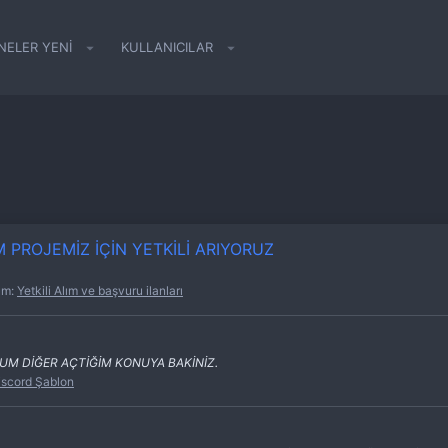
NELER YENI
KULLANICILAR
 PROJEMİZ İÇİN YETKİLİ ARIYORUZ
um:
Yetkili Alım ve başvuru ilanları
UM DİĞER AÇTİĞİM KONUYA BAKİNİZ.
iscord Şablon