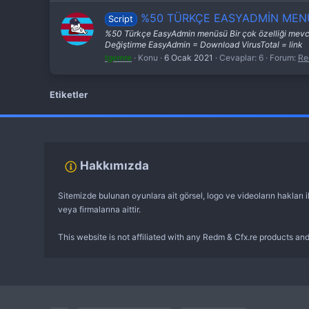
%50 TÜRKÇE EASYADMİN ME
Script
%50 Türkçe EasyAdmin menüsü Bir çok özelliği mevcu
Değiştirme EasyAdmin = Download VirusTotal = link
tgemre
Konu
6 Ocak 2021
Cevaplar: 6
Forum:
Re
Etiketler
fivem server kurma
vds satın al
sunucu satın al
discord müzik botu
Hakkımızda
Sitemizde bulunan oyunlara ait görsel, logo ve videoların hakları il
veya firmalarına aittir.
This website is not affiliated with any Redm & Cfx.re products and