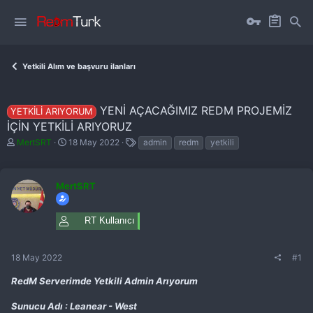
Yetkili Alım ve başvuru ilanları
YENI AÇACAĞIMIZ REDM PROJEMIZ
YETKILI ARIYORUM
IÇIN YETKILI ARIYORUZ
K
B
E
MertSRT
18 May 2022
admin
redm
yetkili
o
a
t
n
ş
i
b
l
k
u
MertSRT
a
e
y
n
t
u
g
l
b
ı
e
RT Kullanıcı
a
ç
r
ş
t
l
a
18 May 2022
#1
a
r
t
i
RedM Serverimde Yetkili Admin Arıyorum
a
h
n
i
Sunucu Adı : Leanear - West