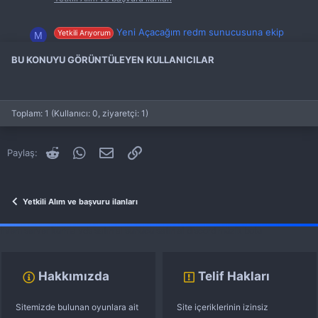
Yeni Açacağım redm sunucusuna ekip
Yetkili Arıyorum
M
arkadaşları arıyorum
Başlatan maxxus0
3 Tem 2025
Cevaplar: 3
BU KONUYU GÖRÜNTÜLEYEN KULLANICILAR
Yetkili Alım ve başvuru ilanları
YENİ AÇACAĞIMIZ REDM PROJEMİZ
Yetkili Arıyorum
A
Toplam: 1 (Kullanıcı: 0, ziyaretçi: 1)
İÇİN YETKİLİ ARIYORUZ
Başlatan adrikdiyorlar
15 Tem 2024
Cevaplar: 2
Yetkili Alım ve başvuru ilanları
Reddit
WhatsApp
E-posta
Link
Paylaş:
RedM projem için yetkili ekibi
Yetkili Arıyorum
kuruyorum.
Başlatan Nex
4 May 2022
Cevaplar: 2
Yetkili Alım ve başvuru ilanları
Yetkili Alım ve başvuru ilanları
fivem server kurma
vds satın al
sunucu satın al
discord müzik botu
Hakkımızda
Telif Hakları
Sitemizde bulunan oyunlara ait
Site içeriklerinin izinsiz