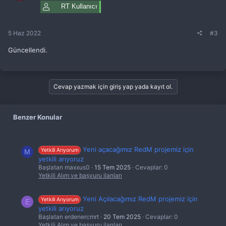
RT Kullanıcı
5 Haz 2022
#3
Güncellendi.
Cevap yazmak için giriş yap yada kayıt ol.
Benzer Konular
Yeni açacağımız RedM projemiz için
Yetkili Arıyorum
M
yetkili arıyoruz
Başlatan maxxus0
15 Tem 2025
Cevaplar: 0
Yetkili Alım ve başvuru ilanları
Yeni Açılacağımız RedM projemiz için
Yetkili Arıyorum
E
yetkili arıyoruz
Başlatan erdenercmrt
20 Tem 2025
Cevaplar: 0
Yetkili Alım ve başvuru ilanları