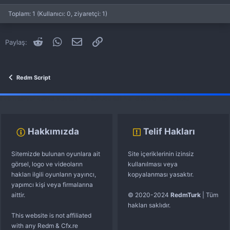
Başlatan tysit
23 Ocak 2024
Cevaplar: 0
Redm Script
Toplam: 1 (Kullanıcı: 0, ziyaretçi: 1)
[ Ücretsiz ] STANDALONE FX-MENU
Script
Reddit
WhatsApp
E-posta
Link
Paylaş:
Başlatan tysit
23 Ocak 2024
Cevaplar: 0
Redm Script
Redm Script
fivem server kurma
vds satın al
sunucu satın al
discord müzik botu
Hakkımızda
Telif Hakları
Sitemizde bulunan oyunlara ait
Site içeriklerinin izinsiz
görsel, logo ve videoların
kullanılması veya
hakları ilgili oyunların yayıncı,
kopyalanması yasaktır.
yapımcı kişi veya firmalarına
aittir.
© 2020-2024
RedmTurk
| Tüm
hakları saklıdır.
This website is not affiliated
with any Redm & Cfx.re