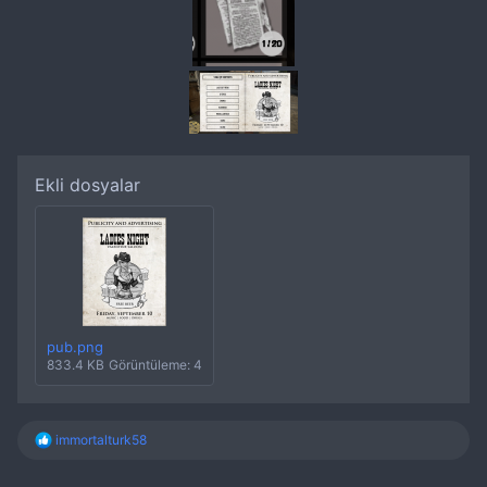
Ekli dosyalar
pub.png
833.4 KB
Görüntüleme: 4
T
immortalturk58
e
p