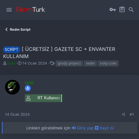
Redm Script
[ ÜCRETSIZ ] GAZETE SC + ENVANTER
SCRIPT
KULLANIM
K
B
E
tysit
14 Ocak 2024
grody project
redm
vorp core
o
a
t
n
ş
i
b
l
k
u
a
tysit
e
y
n
t
u
g
l
b
ı
e
RT Kullanıcı
a
ç
r
ş
t
l
a
14 Ocak 2024
#1
a
r
t
i
a
h
Linkleri görebilmek için
Giriş yap
Kayıt ol
n
i