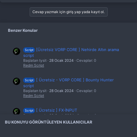
k
i
l
Cevap yazmak için giriş yap yada kayıt ol.
e
r
:
Benzer Konular
[Ücretsiz VORP CORE ] Nehirde Altın arama
Script
script
Başlatan tysit
28 Ocak 2024
Cevaplar: 0
Redm Script
[ Ücretsiz - VORP CORE ] Bounty Hunter
Script
script
Başlatan tysit
28 Ocak 2024
Cevaplar: 0
Redm Script
[ Ücretsiz ] FX-İNPUT
Script
Başlatan tysit
23 Ocak 2024
Cevaplar: 0
Redm Script
BU KONUYU GÖRÜNTÜLEYEN KULLANICILAR
[Ücretsiz] FX-MİNİGAME
Script