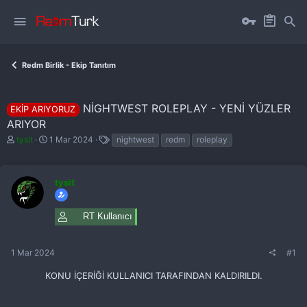
Redm Birlik - Ekip Tanıtım
NİGHTWEST ROLEPLAY - YENİ YÜZLER
EKIP ARIYORUZ
ARIYOR
K
B
E
tysit
1 Mar 2024
nightwest
redm
roleplay
o
a
t
n
ş
i
b
l
k
u
a
tysit
e
y
n
t
u
g
l
b
ı
e
RT Kullanıcı
a
ç
r
ş
t
l
a
1 Mar 2024
#1
a
r
t
i
KONU İÇERİĞİ KULLANICI TARAFINDAN KALDIRILDI.
a
h
n
i