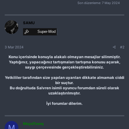
Son düzenleme:
7 May 2024
SAMU
Super-Mod
3 Mar 2024
#2
Konu içerisinde konuyla alakalı olmayan mesajlar silinmiştir.
Yaptığınız, yapacağınız tartışmaları tartışma konusu açarak,
saygı çerçevesinde gerçekleştirebilirsiniz.
Yetkililer tarafından size yapılan uyarıları dikkate almamak ciddi
bir suçtur.
Bu doğrultuda Salvren isimli oyuncu forumdan süreli olarak
uzaklaştırılmıştır.
İyi forumlar dilerim.
MaysTronq
M