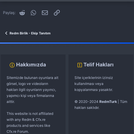
Reddit
WhatsApp
E-posta
Link
Paylaş:
Redm Birlik - Ekip Tanıtım
fivem server kurma
vds satın al
sunucu satın al
discord müzik botu
Hakkımızda
Telif Hakları
Sitemizde bulunan oyunlara ait
Site içeriklerinin izinsiz
görsel, logo ve videoların
kullanılması veya
hakları ilgili oyunların yayıncı,
kopyalanması yasaktır.
yapımcı kişi veya firmalarına
aittir.
© 2020-2024
RedmTurk
| Tüm
hakları saklıdır.
This website is not affiliated
with any Redm & Cfx.re
products and services like
Cfx.re Forum.