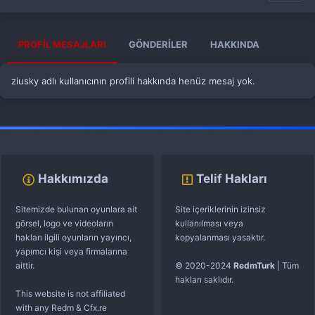
PROFIL MESAJLARI
GÖNDERILER
HAKKINDA
ziusky adlı kullanıcının profili hakkında henüz mesaj yok.
fivem server kurma
vds satın al
sunucu satın al
discord müzik botu
Hakkımızda
Telif Hakları
Sitemizde bulunan oyunlara ait
Site içeriklerinin izinsiz
görsel, logo ve videoların
kullanılması veya
hakları ilgili oyunların yayıncı,
kopyalanması yasaktır.
yapımcı kişi veya firmalarına
aittir.
© 2020-2024
RedmTurk
| Tüm
hakları saklıdır.
This website is not affiliated
with any Redm & Cfx.re