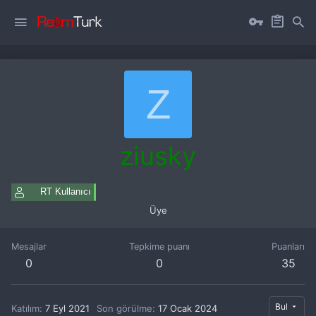
Z
ziusky
RT Kullanıcı
Üye
Mesajlar
Tepkime puanı
Puanları
0
0
35
Bul
Katılım
7 Eyl 2021
Son görülme
17 Ocak 2024