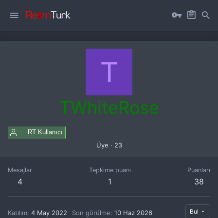
T
TWhiteRose
RT Kullanıcı
Üye
·
23
Mesajlar
Tepkime puanı
Puanları
4
1
38
Bul
Katılım
4 May 2022
Son görülme
10 Haz 2026