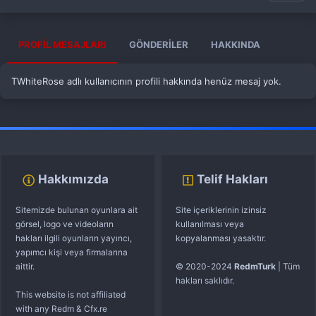
PROFIL MESAJLARI
GÖNDERILER
HAKKINDA
TWhiteRose adlı kullanıcının profili hakkında henüz mesaj yok.
fivem server kurma
vds satın al
sunucu satın al
discord müzik botu
Hakkımızda
Telif Hakları
Sitemizde bulunan oyunlara ait
Site içeriklerinin izinsiz
görsel, logo ve videoların
kullanılması veya
hakları ilgili oyunların yayıncı,
kopyalanması yasaktır.
yapımcı kişi veya firmalarına
aittir.
© 2020-2024
RedmTurk
| Tüm
hakları saklıdır.
This website is not affiliated
with any Redm & Cfx.re