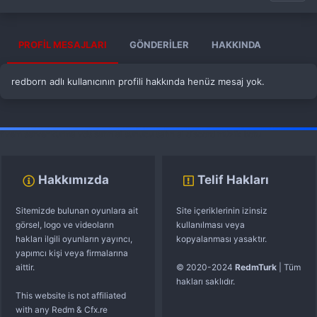
PROFIL MESAJLARI
GÖNDERILER
HAKKINDA
redborn adlı kullanıcının profili hakkında henüz mesaj yok.
fivem server kurma
vds satın al
sunucu satın al
discord müzik botu
Hakkımızda
Telif Hakları
Sitemizde bulunan oyunlara ait
Site içeriklerinin izinsiz
görsel, logo ve videoların
kullanılması veya
hakları ilgili oyunların yayıncı,
kopyalanması yasaktır.
yapımcı kişi veya firmalarına
aittir.
© 2020-2024
RedmTurk
| Tüm
hakları saklıdır.
This website is not affiliated
with any Redm & Cfx.re