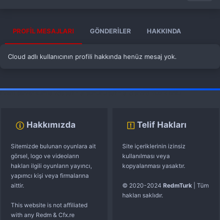
PROFIL MESAJLARI
GÖNDERILER
HAKKINDA
Cloud adlı kullanıcının profili hakkında henüz mesaj yok.
fivem server kurma
vds satın al
sunucu satın al
discord müzik botu
Hakkımızda
Telif Hakları
Sitemizde bulunan oyunlara ait
Site içeriklerinin izinsiz
görsel, logo ve videoların
kullanılması veya
hakları ilgili oyunların yayıncı,
kopyalanması yasaktır.
yapımcı kişi veya firmalarına
aittir.
© 2020-2024
RedmTurk
| Tüm
hakları saklıdır.
This website is not affiliated
with any Redm & Cfx.re