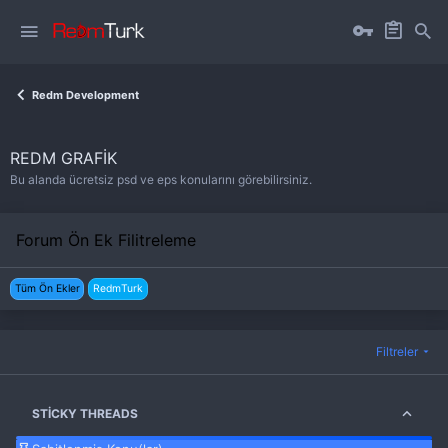
Redm Development
REDM GRAFIK
Bu alanda ücretsiz psd ve eps konularını görebilirsiniz.
Forum Ön Ek Filitreleme
Tüm Ön Ekler
RedmTurk
Filtreler
STICKY THREADS