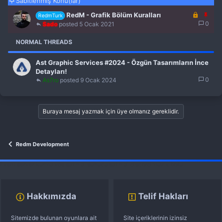
Sabitlenmiş Konu(lar)
K
S
RedM - Grafik Bölüm Kuralları
RedmTurk
i
a
0
Sado
5 Ocak 2021
l
b
i
i
NORMAL THREADS
t
t
l
Ast Graphic Services #2024 - Özgün Tasarımların İnce
i
Detayları!
0
As7ro
9 Ocak 2024
Buraya mesaj yazmak için üye olmanız gereklidir.
Redm Development
fivem server kurma
vds satın al
sunucu satın al
discord müzik botu
Hakkımızda
Telif Hakları
Sitemizde bulunan oyunlara ait
Site içeriklerinin izinsiz