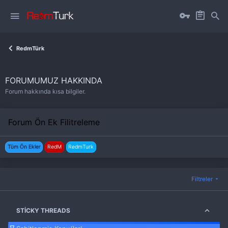
RedmTürk
FORUMUMUZ HAKKINDA
Forum hakkında kısa bilgiler.
Forum Ön Ek Filitreleme
Tüm Ön Ekler
RedM
RedmTurk
Filtreler
STICKY THREADS