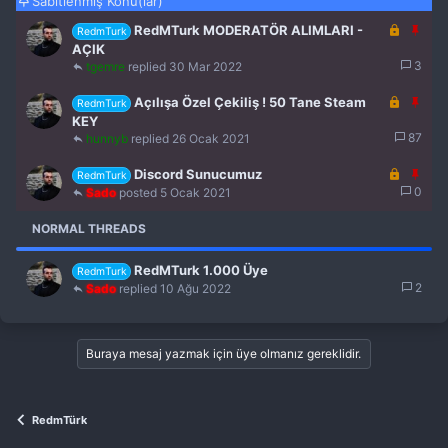
Sabitlenmiş Konu(lar)
K
S
RedMTurk MODERATÖR ALIMLARI -
RedmTurk
i
a
AÇIK
l
b
3
tgemre
30 Mar 2022
i
i
t
K
t
S
Açılışa Özel Çekiliş ! 50 Tane Steam
RedmTurk
l
i
a
KEY
i
l
b
87
hunnyb
26 Ocak 2021
i
i
t
K
t
S
Discord Sunucumuz
RedmTurk
l
i
a
0
Sado
5 Ocak 2021
i
l
b
i
i
NORMAL THREADS
t
t
l
RedMTurk 1.000 Üye
RedmTurk
i
2
Sado
10 Ağu 2022
Buraya mesaj yazmak için üye olmanız gereklidir.
RedmTürk