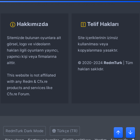
fivem server kurma
vds satın al
sunucu satın al
discord müzik botu
Hakkımızda
Telif Hakları
Sitemizde bulunan oyunlara ait
Site içeriklerinin izinsiz
görsel, logo ve videoların
kullanılması veya
hakları ilgili oyunların yayıncı,
kopyalanması yasaktır.
yapımcı kişi veya firmalarına
aittir.
© 2020-2024
RedmTurk
| Tüm
hakları saklıdır.
This website is not affiliated
with any Redm & Cfx.re
products and services like
Cfx.re Forum.
RedmTurk Dark Mode
Türkçe (TR)
Üst
Alt