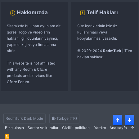
Hakkımızda
Telif Hakları
Sitemizde bulunan oyunlara ait
Site içeriklerinin izinsiz
görsel, logo ve videoların
kullanılması veya
hakları ilgili oyunların yayıncı,
kopyalanması yasaktır.
yapımcı kişi veya firmalarına
aittir.
© 2020-2024
RedmTurk
| Tüm
hakları saklıdır.
This website is not affiliated
with any Redm & Cfx.re
products and services like
Cfx.re Forum.
RedmTurk Dark Mode
Türkçe (TR)
Üst
Alt
Bize ulaşın
Şartlar ve kurallar
Gizlilik politikası
Yardım
Ana sayfa
R