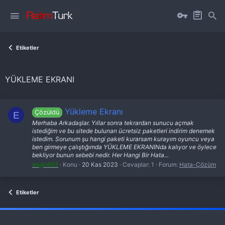
Etiketler
YÜKLEME EKRANI
Yükleme Ekranı
Çözüldü
E
Merhaba Arkadaşlar. Yıllar sonra tekrardan sunucu açmak
istediğim ve bu sitede bulunan ücretsiz paketleri indirim denemek
istedim. Sorunum şu hangi paketi kurarsam kurayım oyuncu veya
ben girmeye çalıştığımda YÜKLEME EKRANINda kalıyor ve öylece
bekliyor bunun sebebi nedir. Her Hangi Bir Hata...
engin652
Konu
20 Kas 2023
Cevaplar: 1
Forum:
Hata-Çözüm
Etiketler
fivem server kurma
vds satın al
sunucu satın al
discord müzik botu