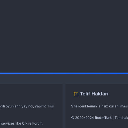
Telif Hakları
gili oyunların yayıncı, yapımcı kişi
Site içeriklerinin izinsiz kullanılma
© 2020-2024
RedmTurk
| Tüm hakl
 services like Cfx.re Forum.