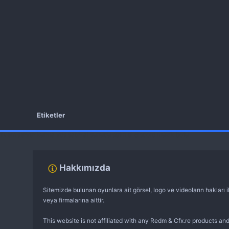
Etiketler
fivem server kurma
vds satın al
sunucu satın al
discord müzik botu
Hakkımızda
Sitemizde bulunan oyunlara ait görsel, logo ve videoların hakları il
veya firmalarına aittir.
This website is not affiliated with any Redm & Cfx.re products and