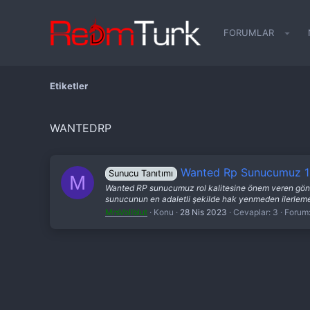
FORUMLAR
Etiketler
WANTEDRP
Wanted Rp Sunucumuz 12.
Sunucu Tanıtımı
M
Wanted RP sunucumuz rol kalitesine önem veren gönlü
sunucunun en adaletli şekilde hak yenmeden ilerleme
MrsVollblut
Konu
28 Nis 2023
Cevaplar: 3
Forum