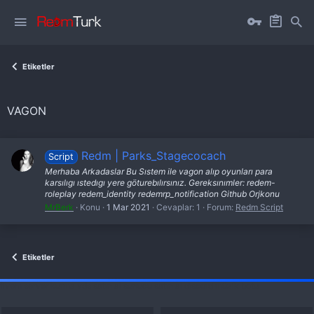
Etiketler
VAGON
Redm | Parks_Stagecocach
Script
Merhaba Arkadaslar Bu Sıstem ile vagon alıp oyunları para
karsılıgı ıstedıgı yere göturebılırsınız. Gereksınımler: redem-
roleplay redem_identity redemrp_notification Github Orjkonu
MrBerk
Konu
1 Mar 2021
Cevaplar: 1
Forum:
Redm Script
Etiketler
fivem server kurma
vds satın al
sunucu satın al
discord müzik botu