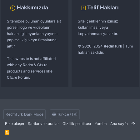
Hakkımızda
Telif Hakları
Sitemizde bulunan oyunlara ait
Site içeriklerinin izinsiz
görsel, logo ve videoların
kullanılması veya
hakları ilgili oyunların yayıncı,
kopyalanması yasaktır.
yapımcı kişi veya firmalarına
aittir.
© 2020-2024
RedmTurk
| Tüm
hakları saklıdır.
This website is not affiliated
with any Redm & Cfx.re
products and services like
Cfx.re Forum.
RedmTurk Dark Mode
Türkçe (TR)
Bize ulaşın
Şartlar ve kurallar
Gizlilik politikası
Yardım
Ana sayfa
R
S