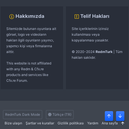
Hakkımızda
Telif Hakları
Sitemizde bulunan oyunlara ait
Site içeriklerinin izinsiz
görsel, logo ve videoların
kullanılması veya
hakları ilgili oyunların yayıncı,
kopyalanması yasaktır.
yapımcı kişi veya firmalarına
aittir.
© 2020-2024
RedmTurk
| Tüm
hakları saklıdır.
This website is not affiliated
with any Redm & Cfx.re
products and services like
Cfx.re Forum.
RedmTurk Dark Mode
Türkçe (TR)
Üst
Alt
Bize ulaşın
Şartlar ve kurallar
Gizlilik politikası
Yardım
Ana sayfa