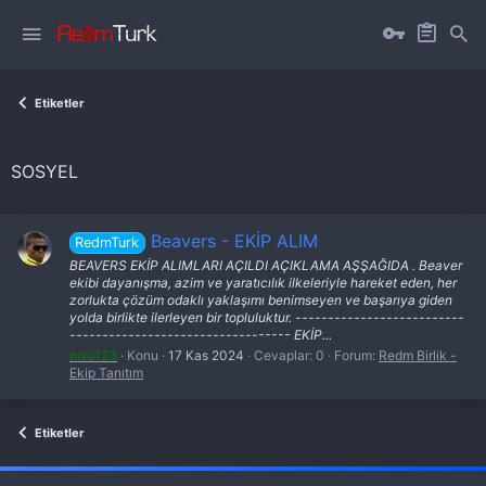
Etiketler
SOSYEL
Beavers - EKİP ALIM
RedmTurk
BEAVERS EKİP ALIMLARI AÇILDI AÇIKLAMA AŞŞAĞIDA . Beaver
ekibi dayanışma, azim ve yaratıcılık ilkeleriyle hareket eden, her
zorlukta çözüm odaklı yaklaşımı benimseyen ve başarıya giden
yolda birlikte ilerleyen bir topluluktur. --------------------------
---------------------------------- EKİP...
nixo123
Konu
17 Kas 2024
Cevaplar: 0
Forum:
Redm Birlik -
Ekip Tanıtım
Etiketler
fivem server kurma
vds satın al
sunucu satın al
discord müzik botu