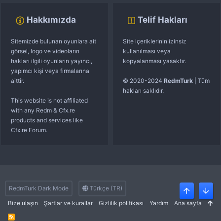
Hakkımızda
Telif Hakları
Sitemizde bulunan oyunlara ait
Site içeriklerinin izinsiz
görsel, logo ve videoların
kullanılması veya
hakları ilgili oyunların yayıncı,
kopyalanması yasaktır.
yapımcı kişi veya firmalarına
aittir.
© 2020-2024
RedmTurk
| Tüm
hakları saklıdır.
This website is not affiliated
with any Redm & Cfx.re
products and services like
Cfx.re Forum.
RedmTurk Dark Mode
Türkçe (TR)
Üst
Alt
Bize ulaşın
Şartlar ve kurallar
Gizlilik politikası
Yardım
Ana sayfa
R