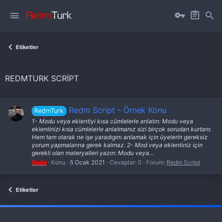
Etiketler
REDMTURK SCRIPT
Redm Script - Örnek Konu
RedmTurk
1- Modu veya eklentiyi kısa cümlelerle anlatın: Modu veya
eklentinizi kısa cümlelerle anlatmanız sizi birçok sorudan kurtarır.
Hem tam olarak ne işe yaradıgını anlamak için üyelerin gereksiz
yorum yapmalarına gerek kalmaz. 2- Mod veya eklentiniz için
gerekli olan materyalleri yazın: Modu veya...
Sado
Konu
5 Ocak 2021
Cevaplar: 0
Forum:
Redm Script
Etiketler
fivem server kurma
vds satın al
sunucu satın al
discord müzik botu