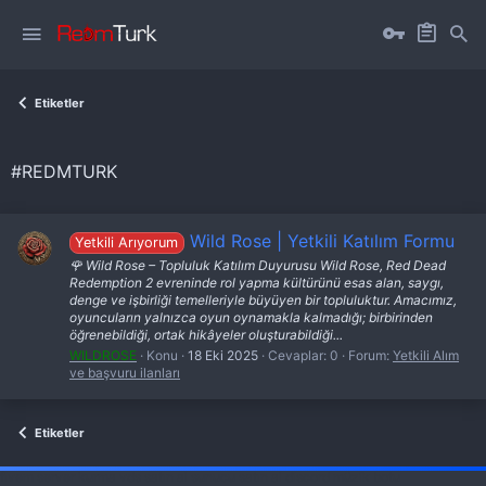
Etiketler
#REDMTURK
Wild Rose | Yetkili Katılım Formu
Yetkili Arıyorum
🌹 Wild Rose – Topluluk Katılım Duyurusu Wild Rose, Red Dead
Redemption 2 evreninde rol yapma kültürünü esas alan, saygı,
denge ve işbirliği temelleriyle büyüyen bir topluluktur. Amacımız,
oyuncuların yalnızca oyun oynamakla kalmadığı; birbirinden
öğrenebildiği, ortak hikâyeler oluşturabildiği...
WILDROSE
Konu
18 Eki 2025
Cevaplar: 0
Forum:
Yetkili Alım
ve başvuru ilanları
Etiketler
fivem server kurma
vds satın al
sunucu satın al
discord müzik botu