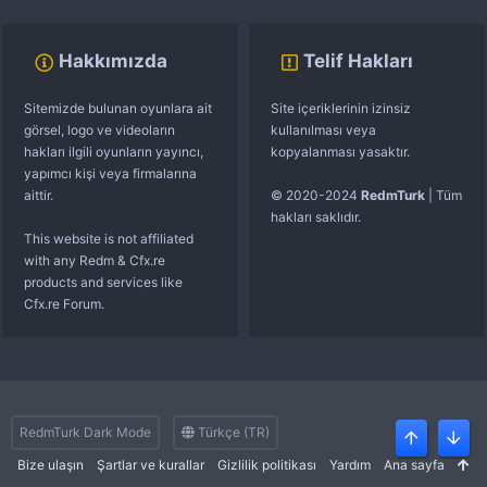
Hakkımızda
Telif Hakları
Sitemizde bulunan oyunlara ait
Site içeriklerinin izinsiz
görsel, logo ve videoların
kullanılması veya
hakları ilgili oyunların yayıncı,
kopyalanması yasaktır.
yapımcı kişi veya firmalarına
aittir.
© 2020-2024
RedmTurk
| Tüm
hakları saklıdır.
This website is not affiliated
with any Redm & Cfx.re
products and services like
Cfx.re Forum.
RedmTurk Dark Mode
Türkçe (TR)
Üst
Alt
Bize ulaşın
Şartlar ve kurallar
Gizlilik politikası
Yardım
Ana sayfa