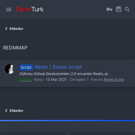
Etiketler
REDMMAP
Redm | Status Script
Script
OrjKonu Github Gereksinimler: 2.0 envanter Redm_rp
MrBerk
Konu
13 Mar 2021
Cevaplar: 1
Forum:
Redm Script
Etiketler
fivem server kurma
vds satın al
sunucu satın al
discord müzik botu