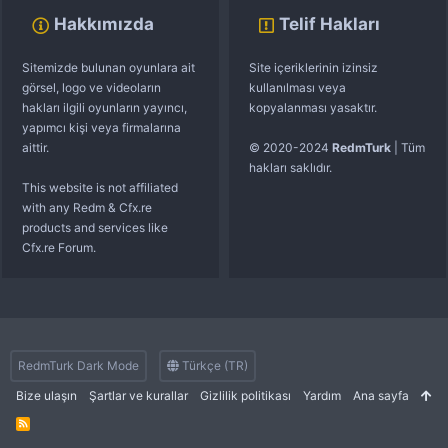
Hakkımızda
Telif Hakları
Sitemizde bulunan oyunlara ait
Site içeriklerinin izinsiz
görsel, logo ve videoların
kullanılması veya
hakları ilgili oyunların yayıncı,
kopyalanması yasaktır.
yapımcı kişi veya firmalarına
aittir.
© 2020-2024
RedmTurk
| Tüm
hakları saklıdır.
This website is not affiliated
with any Redm & Cfx.re
products and services like
Cfx.re Forum.
RedmTurk Dark Mode
Türkçe (TR)
Bize ulaşın
Şartlar ve kurallar
Gizlilik politikası
Yardım
Ana sayfa
R
S