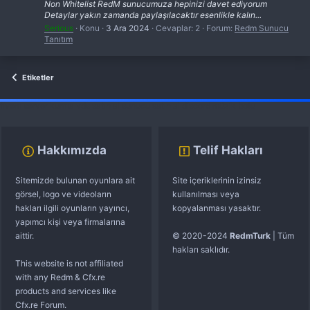
Non Whitelist RedM sunucumuza hepinizi davet ediyorum
Detaylar yakın zamanda paylaşılacaktır esenlikle kalın...
Serious
Konu
3 Ara 2024
Cevaplar: 2
Forum:
Redm Sunucu
Tanıtım
Etiketler
fivem server kurma
vds satın al
sunucu satın al
discord müzik botu
Hakkımızda
Telif Hakları
Sitemizde bulunan oyunlara ait
Site içeriklerinin izinsiz
görsel, logo ve videoların
kullanılması veya
hakları ilgili oyunların yayıncı,
kopyalanması yasaktır.
yapımcı kişi veya firmalarına
aittir.
© 2020-2024
RedmTurk
| Tüm
hakları saklıdır.
This website is not affiliated
with any Redm & Cfx.re
products and services like
Cfx.re Forum.