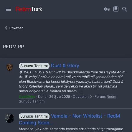
Etiketler
REDM RP
Dust & Glory
Sunucu Tanıtımı
🌟 1901 – DUST & GLORY İle Blackwater’da Yeni Bir Hayata Adım
At! 🌟 Vahşi Batı’nın en hareketli ve en tehlikeli şehirlerinden biri
olan Blackwater’da kendi hikâyeni yazmaya hazır mısın? Dust &
Glory Roleplay olarak, seni gerçekçi ve akıcı bir rol ortamına
davet ediyoruz! 🔹 Kaliteli rol ortamı –...
DustGlory
Konu
26 Şub 2025
Cevaplar: 0
Forum:
Redm
Sunucu Tanıtım
Vamola - Non Whitelist - RedM
Sunucu Tanıtımı
Coming Soon...
Merhaba, yakında zamanda Vamola adı altında oluşturacağımız