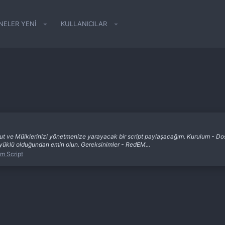
NELER YENI
KULLANICILAR
 ve Mülklerinizi yönetmenize yarayacak bir script paylaşacağım. Kurulum - Dosy
n yüklü olduğundan emin olun. Gereksinimler - RedEM...
m Script