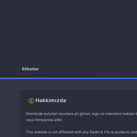
Etiketler
fivem server kurma
vds satın al
sunucu satın al
discord müzik botu
Hakkımızda
Sitemizde bulunan oyunlara ait görsel, logo ve videoların hakları il
veya firmalarına aittir.
This website is not affiliated with any Redm & Cfx.re products and