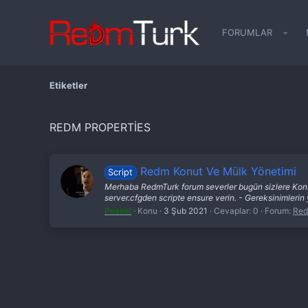
FORUMLAR
Etiketler
REDM PROPERTIES
Redm Konut Ve Mülk Yönetimi
Script
Merhaba RedmTurk forum severler bugün sizlere Konut
server.cfgden scripte ensure verin. - Gereksinimleri
Peaset
Konu
3 Şub 2021
Cevaplar: 0
Forum:
Red