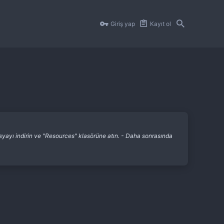
Giriş yap
Kayıt ol
ayı indirin ve "Resources" klasörüne atın. - Daha sonrasında