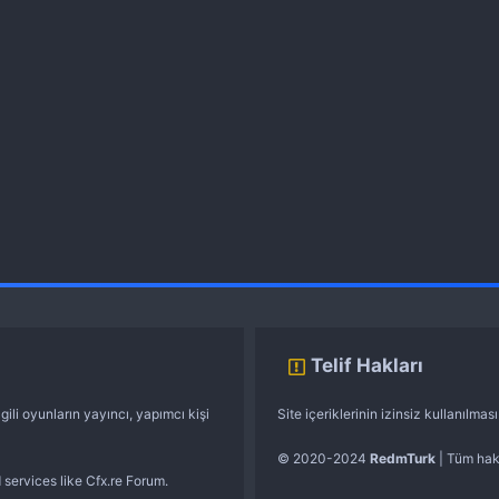
Telif Hakları
gili oyunların yayıncı, yapımcı kişi
Site içeriklerinin izinsiz kullanılma
© 2020-2024
RedmTurk
| Tüm hakl
 services like Cfx.re Forum.