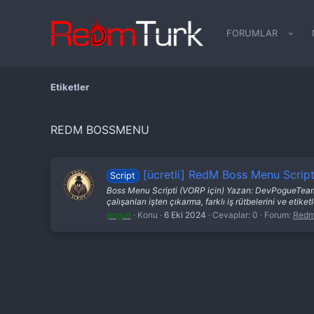
FORUMLAR
Etiketler
REDM BOSSMENU
[ücretli] RedM Boss Menu Scrip
Script
Boss Menu Scripti (VORP için) Yazan: DevPogueTeam A
çalışanları işten çıkarma, farklı iş rütbelerini ve etike
pogue
Konu
6 Eki 2024
Cevaplar: 0
Forum:
Redm