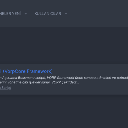
NELER YENI
KULLANICILAR
ti (VorpCore Framework)
çıklama Bossmenu scripti, VORP framework'ünde sunucu adminleri ve patronlar iç
tlerini yönetme gibi işlevler sunar. VORP çekirdeği...
 Script