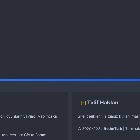
Telif Hakları
gili oyunların yayıncı, yapımcı kişi
Site içeriklerinin izinsiz kullanılma
© 2020-2024
RedmTurk
| Tüm hakl
 services like Cfx.re Forum.