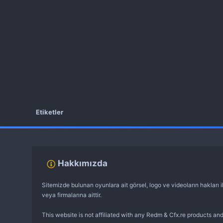
Etiketler
fivem server kurma
vds satın al
sunucu satın al
discord müzik botu
Hakkımızda
Sitemizde bulunan oyunlara ait görsel, logo ve videoların hakları il
veya firmalarına aittir.
This website is not affiliated with any Redm & Cfx.re products and