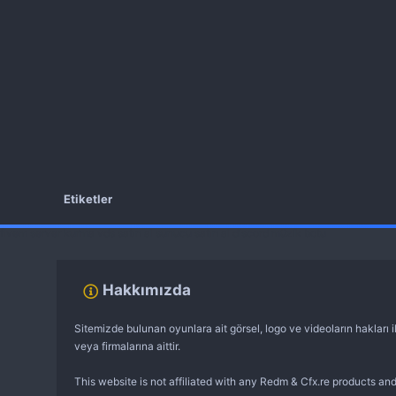
Etiketler
fivem server kurma
vds satın al
sunucu satın al
discord müzik botu
Hakkımızda
Sitemizde bulunan oyunlara ait görsel, logo ve videoların hakları il
veya firmalarına aittir.
This website is not affiliated with any Redm & Cfx.re products and