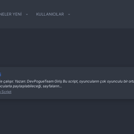
NELER YENI
KULLANICILAR
i
e çalışır. Yazan: DevPogueTeam Giriş Bu script, oyuncuların çok oyunculu bir ortam
cularla paylaşılabileceği, sayfaların...
 Script