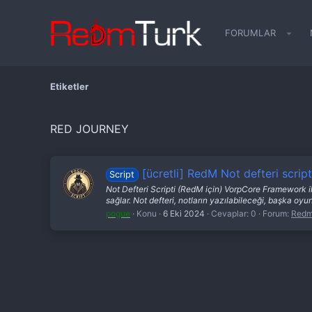
FORUMLAR
Etiketler
RED JOURNEY
[ücretli] RedM Not defteri script
Script
Not Defteri Scripti (RedM için) VorpCore Framework il
sağlar. Not defteri, notların yazılabileceği, başka oyun
pogue
Konu
6 Eki 2024
Cevaplar: 0
Forum:
Redm