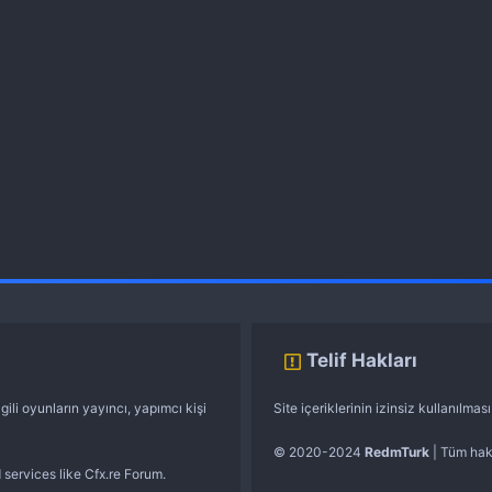
Telif Hakları
gili oyunların yayıncı, yapımcı kişi
Site içeriklerinin izinsiz kullanılma
© 2020-2024
RedmTurk
| Tüm hakl
 services like Cfx.re Forum.