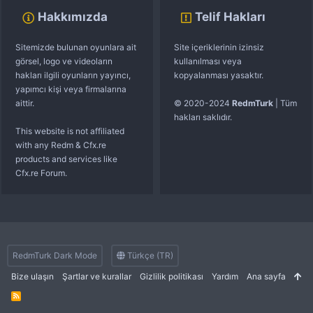
Hakkımızda
Telif Hakları
Sitemizde bulunan oyunlara ait
Site içeriklerinin izinsiz
görsel, logo ve videoların
kullanılması veya
hakları ilgili oyunların yayıncı,
kopyalanması yasaktır.
yapımcı kişi veya firmalarına
aittir.
© 2020-2024
RedmTurk
| Tüm
hakları saklıdır.
This website is not affiliated
with any Redm & Cfx.re
products and services like
Cfx.re Forum.
RedmTurk Dark Mode
Türkçe (TR)
Bize ulaşın
Şartlar ve kurallar
Gizlilik politikası
Yardım
Ana sayfa
R
S