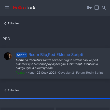
Etiketler
PED
Redm Blip,Ped Ekleme Scripti
Script
Merhaba RedmTurk forum severler bugün sizlere blip ve ped
eklemek için bir script paylaşacağım. Link:Script Github linki
olduğu için vt eklemiyorum.
Peaset
Konu
26 Ocak 2021
Cevaplar: 2
Forum:
Redm Script
Etiketler
fivem server kurma
vds satın al
sunucu satın al
discord müzik botu