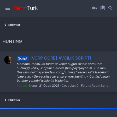
Etiketler
HUNTING
[VORP CORE] AVCILIK SCRİPTİ
Script
Merhaba RedmTurk forum severler bugün sizlere Vorp Core
hunting(avcılık) scriptini türkçeleştirip paylşaıyorum. Kurulum -
Dosyayı indirin içersindeki vorp_hunting "resources" klasörünün
içine atın. - Server.cfg açıp ensure vorp_hunting - Config.luadan
butcher yerlerini isimlerini bliplerini...
Peaset
Konu
21 Ocak 2021
Cevaplar: 0
Forum:
Redm Script
Etiketler
fivem server kurma
vds satın al
sunucu satın al
discord müzik botu