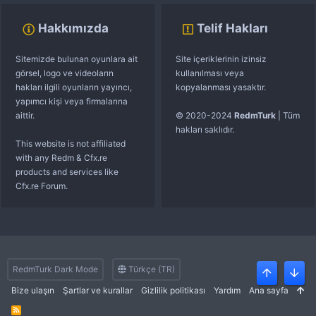
Hakkımızda
Telif Hakları
Sitemizde bulunan oyunlara ait
Site içeriklerinin izinsiz
görsel, logo ve videoların
kullanılması veya
hakları ilgili oyunların yayıncı,
kopyalanması yasaktır.
yapımcı kişi veya firmalarına
aittir.
© 2020-2024
RedmTurk
| Tüm
hakları saklıdır.
This website is not affiliated
with any Redm & Cfx.re
products and services like
Cfx.re Forum.
RedmTurk Dark Mode
Türkçe (TR)
Üst
Alt
Bize ulaşın
Şartlar ve kurallar
Gizlilik politikası
Yardım
Ana sayfa
R