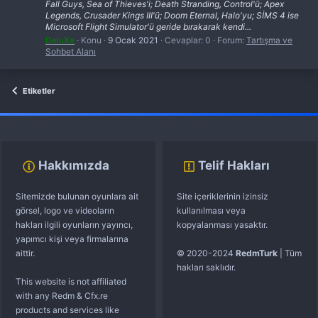
Fall Guys, Sea of Thieves'i; Death Stranding, Control'ü; Apex
Legends, Crusader Kings III'ü; Doom Eternal, Halo'yu; SİMS 4 ise
Microsoft Flight Simulator'ü geride bırakarak kendi...
DeluXe
Konu
9 Ocak 2021
Cevaplar: 0
Forum:
Tartışma ve
Sohbet Alanı
Etiketler
fivem server kurma
vds satın al
sunucu satın al
discord müzik botu
Hakkımızda
Telif Hakları
Sitemizde bulunan oyunlara ait
Site içeriklerinin izinsiz
görsel, logo ve videoların
kullanılması veya
hakları ilgili oyunların yayıncı,
kopyalanması yasaktır.
yapımcı kişi veya firmalarına
aittir.
© 2020-2024
RedmTurk
| Tüm
hakları saklıdır.
This website is not affiliated
with any Redm & Cfx.re
products and services like