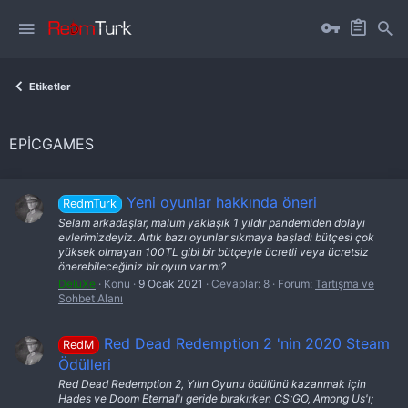
Etiketler
EPICGAMES
Yeni oyunlar hakkında öneri
RedmTurk
Selam arkadaşlar, malum yaklaşık 1 yıldır pandemiden dolayı
evlerimizdeyiz. Artık bazı oyunlar sıkmaya başladı bütçesi çok
yüksek olmayan 100TL gibi bir bütçeyle ücretli veya ücretsiz
önerebileceğiniz bir oyun var mı?
DeluXe
Konu
9 Ocak 2021
Cevaplar: 8
Forum:
Tartışma ve
Sohbet Alanı
Red Dead Redemption 2 'nin 2020 Steam
RedM
Ödülleri
Red Dead Redemption 2, Yılın Oyunu ödülünü kazanmak için
Hades ve Doom Eternal'ı geride bırakırken CS:GO, Among Us'ı;