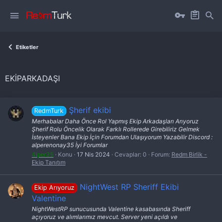
Etiketler
EKIPARKADAŞI
Şherif ekibi
RedmTurk
Merhabalar Daha Önce Rol Yapmış Ekip Arkadaşları Arıyoruz
Şherif Rolu Öncelik Olarak Farklı Rollerede Girebiliriz Gelmek
İsteyenler Bana Ekip İçin Forumdan Ulaşıyorum Yazabilir Discord :
alperenonay35 İyi Forumlar
4lper35
Konu
17 Nis 2024
Cevaplar: 0
Forum:
Redm Birlik -
Ekip Tanıtım
NightWest RP Sheriff Ekibi
Ekip Arıyoruz
Valentine
NightWestRP sunucusunda Valentine kasabasında Sheriff
açıyoruz ve alımlarımız mevcut. Server yeni açıldı ve