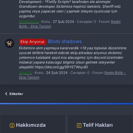
Development - *Fixitfy Scripts* tarafından ele alınmıştır.
Grandtown developer. Ekibimize hepinizi bekleriz. Sheriff rolü
yapmış veya yapacak olan / yapmak isteyen oyuncular için
uygundur.
BnMecenas
Konu
27 Şub 2024
Cevaplar: 0
Forum:
Redm
Birlik - Ekip Tanıtım
Blods shadows
Ekip Arıyoruz
Ekibimize alım yapmaya kararverdik +18 yaş topluluk düzeninine
uyucak birlikte hareket edicek ekip arkadası arıyoruz ekıbımız
yeterınce kalabalık sayılı kısı alacagımız için discord üzerinden
mülakat yapara kalacagız bilginiz olsun gelmek isteyenler
ulaşabilir https://discord.gg/5RYETWxydG
4lper35
Konu
24 Şub 2024
Cevaplar: 0
Forum:
Redm Birlik -
Ekip Tanıtım
Etiketler
fivem server kurma
vds satın al
sunucu satın al
discord müzik botu
Hakkımızda
Telif Hakları