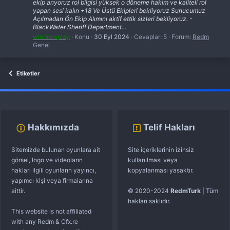
ekip arıyoruz rol bilgisi yüksek o döneme hakim ve kaliteli rol
yapan sesi kalın +18 Ve Üstü Ekipleri bekliyoruz Sunucumuz
Açılmadan Ön Ekip Alımını aktif ettik sizleri bekliyoruz. -
BlackWater Sheriff Department...
windroleplay
Konu
30 Eyl 2024
Cevaplar: 5
Forum:
Redm
Genel
Etiketler
fivem server kurma
vds satın al
sunucu satın al
discord müzik botu
Hakkımızda
Telif Hakları
Sitemizde bulunan oyunlara ait
Site içeriklerinin izinsiz
görsel, logo ve videoların
kullanılması veya
hakları ilgili oyunların yayıncı,
kopyalanması yasaktır.
yapımcı kişi veya firmalarına
aittir.
© 2020-2024
RedmTurk
| Tüm
hakları saklıdır.
This website is not affiliated
with any Redm & Cfx.re