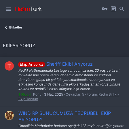
Etiketler
EKIPARIYORUZ
Sheriff Ekibi Arıyoruz
Ekip Arıyoruz
T
RedM platformundaki Lostage sunucumuz için, 20 yaş ve üzeri,
rol kalitesine önem veren, dönemin atmosferini ve kültürel
detaylarını güçlü bir şekilde yansıtabilecek, sahne yazımı ve
etkileşim konusunda deneyimli ekip arkadaşları arıyoruz birlikte
kaliteli ve derinlikli bir rol dünyası inşa etmek...
TRGold
Konu
3 Haz 2025
Cevaplar: 5
Forum:
Redm Birlik -
Ekip Tanıtım
WIND RP SUNUCUMUZA TECRÜBELİ EKİP
ARIYORUZ!
Öncelikle Merhabalar herkese Aşağıdaki Sırayla belirttiğim yerlere