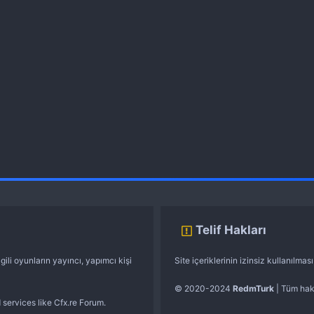
Telif Hakları
gili oyunların yayıncı, yapımcı kişi
Site içeriklerinin izinsiz kullanılma
© 2020-2024
RedmTurk
| Tüm hakl
 services like Cfx.re Forum.