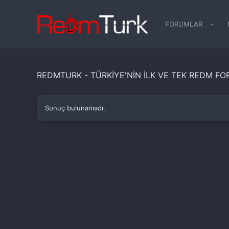
FORUMLAR
REDMTURK - TÜRKIYE'NIN İLK VE TEK REDM F
Sonuç bulunamadı.