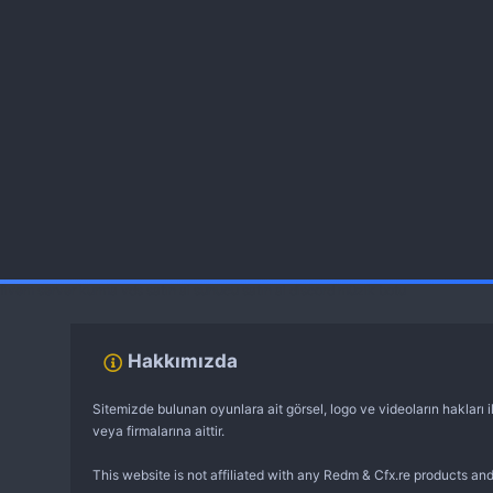
fivem server kurma
vds satın al
sunucu satın al
discord müzik botu
Hakkımızda
Sitemizde bulunan oyunlara ait görsel, logo ve videoların hakları il
veya firmalarına aittir.
This website is not affiliated with any Redm & Cfx.re products and