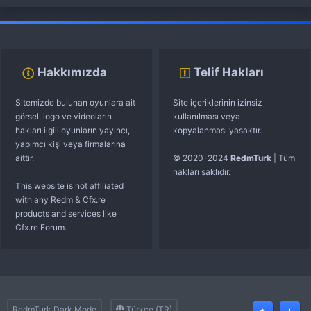
fivem server kurma
vds satın al
sunucu satın al
discord müzik botu
Hakkımızda
Telif Hakları
Sitemizde bulunan oyunlara ait
Site içeriklerinin izinsiz
görsel, logo ve videoların
kullanılması veya
hakları ilgili oyunların yayıncı,
kopyalanması yasaktır.
yapımcı kişi veya firmalarına
aittir.
© 2020-2024
RedmTurk
| Tüm
hakları saklıdır.
This website is not affiliated
with any Redm & Cfx.re
products and services like
Cfx.re Forum.
RedmTurk Dark Mode
Türkçe (TR)