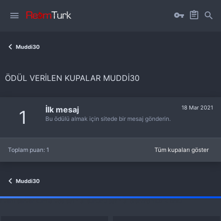
Muddi30
ÖDÜL VERILEN KUPALAR MUDDI30
18 Mar 2021
İlk mesaj
1
Bu ödülü almak için sitede bir mesaj gönderin.
Toplam puan: 1
Tüm kupaları göster
Muddi30
fivem server kurma
vds satın al
sunucu satın al
discord müzik botu