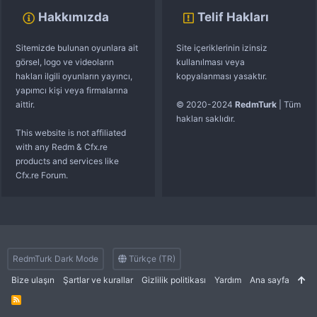
Hakkımızda
Telif Hakları
Sitemizde bulunan oyunlara ait
Site içeriklerinin izinsiz
görsel, logo ve videoların
kullanılması veya
hakları ilgili oyunların yayıncı,
kopyalanması yasaktır.
yapımcı kişi veya firmalarına
aittir.
© 2020-2024
RedmTurk
| Tüm
hakları saklıdır.
This website is not affiliated
with any Redm & Cfx.re
products and services like
Cfx.re Forum.
RedmTurk Dark Mode
Türkçe (TR)
Bize ulaşın
Şartlar ve kurallar
Gizlilik politikası
Yardım
Ana sayfa
R
S