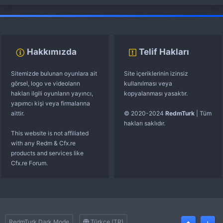
fivem server kurma
vds satın al
sunucu satın al
discord müzik botu
Hakkımızda
Telif Hakları
Sitemizde bulunan oyunlara ait
Site içeriklerinin izinsiz
görsel, logo ve videoların
kullanılması veya
hakları ilgili oyunların yayıncı,
kopyalanması yasaktır.
yapımcı kişi veya firmalarına
aittir.
© 2020-2024
RedmTurk
| Tüm
hakları saklıdır.
This website is not affiliated
with any Redm & Cfx.re
products and services like
Cfx.re Forum.
RedmTurk Dark Mode
Türkçe (TR)