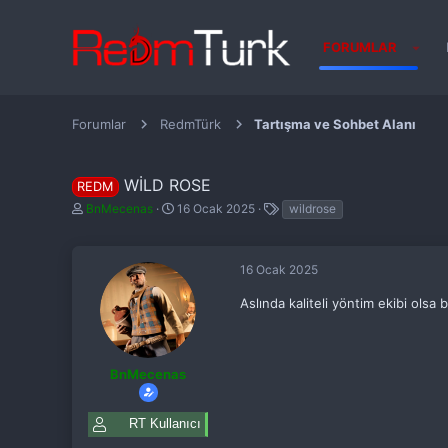
FORUMLAR
Forumlar
RedmTürk
Tartışma ve Sohbet Alanı
WILD ROSE
REDM
K
B
E
BnMecenas
16 Ocak 2025
wildrose
o
a
t
n
ş
i
b
l
k
16 Ocak 2025
u
a
e
y
n
t
u
g
Aslında kaliteli yöntim ekibi olsa
l
b
ı
e
a
ç
r
ş
t
l
a
BnMecenas
a
r
t
i
a
h
RT Kullanıcı
n
i