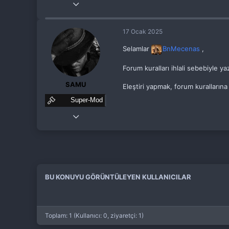
25 May 2021
8
17 Ocak 2025
3
38
Selamlar
BnMecenas
,
26
Forum kuralları ihlali sebebiyle ya
SAMU
Eleştiri yapmak, forum kurallarına 
Super-Mod
10 Kas 2021
100
21
53
BU KONUYU GÖRÜNTÜLEYEN KULLANICILAR
Toplam: 1 (Kullanıcı: 0, ziyaretçi: 1)