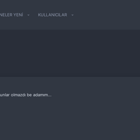
NELER YENI
KULLANICILAR
 bunlar olmazdı be adamım...