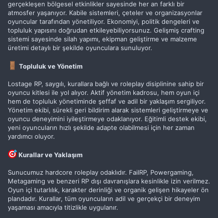
gerçekleşen bölgesel etkinlikler sayesinde her an farklı bir
atmosfer yaşanıyor. Kabile sistemleri, çeteler ve organizasyonlar
oyuncular tarafından yönetiliyor. Ekonomiyi, politik dengeleri ve
topluluk yapısını doğrudan etkileyebiliyorsunuz. Gelişmiş crafting
sistemi sayesinde silah yapımı, ekipman geliştirme ve malzeme
üretimi detaylı bir şekilde oyunculara sunuluyor.
Topluluk ve Yönetim
Lostage RP, saygılı, kurallara bağlı ve roleplay disiplinine sahip bir
oyuncu kitlesi ile yol alıyor. Aktif yönetim kadrosu, hem oyun içi
hem de topluluk yönetiminde şeffaf ve adil bir yaklaşım sergiliyor.
Yönetim ekibi, sürekli geri bildirim alarak sistemleri geliştirmeye ve
oyuncu deneyimini iyileştirmeye odaklanıyor. Eğitimli destek ekibi,
yeni oyuncuların hızlı şekilde adapte olabilmesi için her zaman
yardımcı oluyor.
Kurallar ve Yaklaşım
Sunucumuz hardcore roleplay odaklıdır. FailRP, Powergaming,
Metagaming ve benzeri RP dışı davranışlara kesinlikle izin verilmez.
Oyun içi tutarlılık, karakter derinliği ve organik gelişen hikayeler ön
plandadır. Kurallar, tüm oyuncuların adil ve gerçekçi bir deneyim
yaşaması amacıyla titizlikle uygulanır.