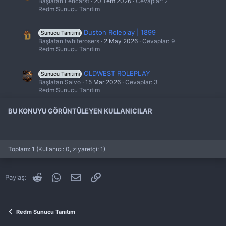
Başlatan Lencarst
20 Tem 2026
Cevaplar: 2
Redm Sunucu Tanıtım
Duston Roleplay | 1899
Sunucu Tanıtımı
Başlatan twhiterosers
2 May 2026
Cevaplar: 9
Redm Sunucu Tanıtım
OLDWEST ROLEPLAY
Sunucu Tanıtımı
Başlatan Salvo
15 Mar 2026
Cevaplar: 3
Redm Sunucu Tanıtım
BU KONUYU GÖRÜNTÜLEYEN KULLANICILAR
N. A. T. E. Roleplay
Sunucu Tanıtımı
Başlatan nateroleplay
19 Şub 2026
Cevaplar: 26
Redm Sunucu Tanıtım
Toplam: 1 (Kullanıcı: 0, ziyaretçi: 1)
Dustborn Roleplay
Sunucu Tanıtımı
Başlatan Onsyr
26 Ara 2025
Cevaplar: 1
Redm Sunucu Tanıtım
Reddit
WhatsApp
E-posta
Link
Paylaş:
Redm Sunucu Tanıtım