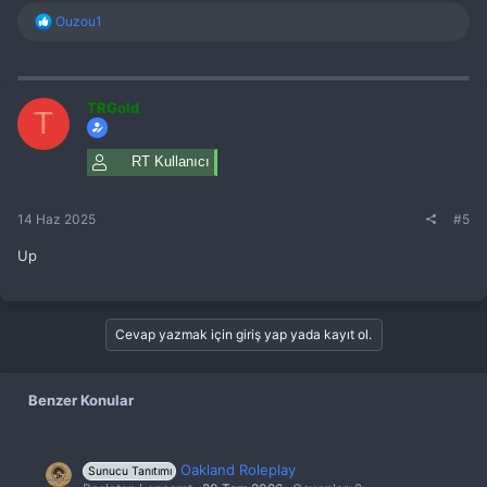
T
Ouzou1
e
p
k
i
l
TRGold
T
e
r
:
RT Kullanıcı
14 Haz 2025
#5
Up
Cevap yazmak için giriş yap yada kayıt ol.
Benzer Konular
Oakland Roleplay
Sunucu Tanıtımı