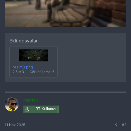
Ekli dosyalar
resim3.png
2.5 MB
Görüntüleme: 6
nixo123
RT Kullanıcı
11 Haz 2025
#2