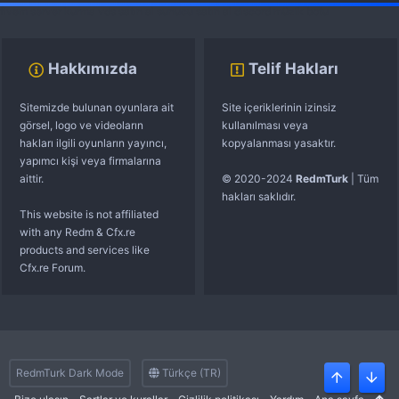
fivem server kurma
vds satın al
sunucu satın al
discord müzik botu
Hakkımızda
Telif Hakları
Sitemizde bulunan oyunlara ait
Site içeriklerinin izinsiz
görsel, logo ve videoların
kullanılması veya
hakları ilgili oyunların yayıncı,
kopyalanması yasaktır.
yapımcı kişi veya firmalarına
aittir.
© 2020-2024
RedmTurk
| Tüm
hakları saklıdır.
This website is not affiliated
with any Redm & Cfx.re
products and services like
Cfx.re Forum.
RedmTurk Dark Mode
Türkçe (TR)
Üst
Alt