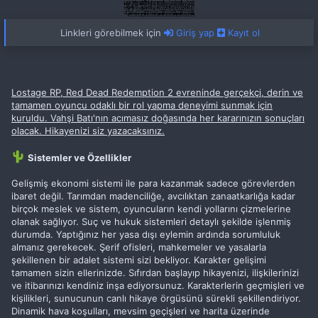
Linkleri görebilmek için
Giriş yap
Kayıt ol
Lostage RP, Red Dead Redemption 2 evreninde gerçekçi, derin ve
tamamen oyuncu odaklı bir rol yapma deneyimi sunmak için
kuruldu. Vahşi Batı'nın acımasız doğasında her kararınızın sonuçları
olacak. Hikayenizi siz yazacaksınız.
Sistemler ve Özellikler
Gelişmiş ekonomi sistemi ile para kazanmak sadece görevlerden
ibaret değil. Tarımdan madenciliğe, avcılıktan zanaatkarlığa kadar
birçok meslek ve sistem, oyuncuların kendi yollarını çizmelerine
olanak sağlıyor. Suç ve hukuk sistemleri detaylı şekilde işlenmiş
durumda. Yaptığınız her yasa dışı eylemin ardında sorumluluk
almanız gerekecek. Şerif ofisleri, mahkemeler ve yasalarla
şekillenen bir adalet sistemi sizi bekliyor. Karakter gelişimi
tamamen sizin ellerinizde. Sıfırdan başlayıp hikayenizi, ilişkilerinizi
ve itibarınızı kendiniz inşa ediyorsunuz. Karakterlerin geçmişleri ve
kişilikleri, sunucunun canlı hikaye örgüsünü sürekli şekillendiriyor.
Dinamik hava koşulları, mevsim geçişleri ve harita üzerinde